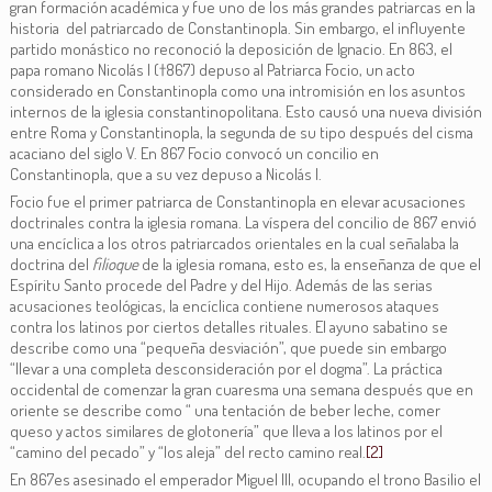
gran formación académica y fue uno de los más grandes patriarcas en la
historia del patriarcado de Constantinopla. Sin embargo, el influyente
partido monástico no reconoció la deposición de Ignacio. En 863, el
papa romano Nicolás I (†867) depuso al Patriarca Focio, un acto
considerado en Constantinopla como una intromisión en los asuntos
internos de la iglesia constantinopolitana. Esto causó una nueva división
entre Roma y Constantinopla, la segunda de su tipo después del cisma
acaciano del siglo V. En 867 Focio convocó un concilio en
Constantinopla, que a su vez depuso a Nicolás I.
Focio fue el primer patriarca de Constantinopla en elevar acusaciones
doctrinales contra la iglesia romana. La víspera del concilio de 867 envió
una encíclica a los otros patriarcados orientales en la cual señalaba la
doctrina del
filioque
de la iglesia romana, esto es, la enseñanza de que el
Espíritu Santo procede del Padre y del Hijo. Además de las serias
acusaciones teológicas, la encíclica contiene numerosos ataques
contra los latinos por ciertos detalles rituales. El ayuno sabatino se
describe como una “pequeña desviación”, que puede sin embargo
“llevar a una completa desconsideración por el dogma”. La práctica
occidental de comenzar la gran cuaresma una semana después que en
oriente se describe como “ una tentación de beber leche, comer
queso y actos similares de glotonería” que lleva a los latinos por el
“camino del pecado” y “los aleja” del recto camino real.
[2]
En 867es asesinado el emperador Miguel III, ocupando el trono Basilio el