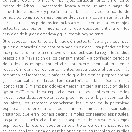
Constantinopla, sino mucho más lejos, particularmente en el santo
monte de Athos. El monasterio llevaba a cabo un amplio rango de
actividades educativas y poseía una rica biblioteca y escritorio, donde
un equipo completo de escribas se dedicaba a la copia sistemática de
libros. Durante los periodos iconoclasta y post -iconoclasta, los monjes
estuditas escribieron mucho de lo que después entraría en los
servicios de la iglesia ortodoxa y que todavía hoy se canta.
Otro aspecto importante de la tradición estudita fue la guía espiritual
que en el monasterio de daba para monjes y laicos. Esta práctica se hizo
muy popular durante la controversias iconoclastas. La regla de Studios
prescribía la “revelación de los pensamientos” – la confesión periódica
de todos los monjes con el abad, su padre espiritual. Si bien la
revelación diaria de los pensamientos existía desde el periodo más
temprano del monacato, la práctica de que los monjes proporcionaran
guía espiritual a los laicos fue característica de la época de la
iconoclastia. El mismo periodo vio emerger también la institución de los
“gerontes”
*
, cuya tarea implicaba escuchar las confesiones de los
laicos. Habiendo adquirido un papel preeminente en la guía espiritual de
los laicos, los gerontes ensancharon los límites de la paternidad
espiritual: a diferencia de los primeros mentores espirituales
cristianos, que eran, por así decirlo, simples consejeros espirituales,
los gerontes controlaban todos los aspectos de la vida de sus hijos
espirituales. La idea de obediencia total típica de los monasterios se
aplicaba con frecuencia en las relaciones entre los gerontes y sus hijos