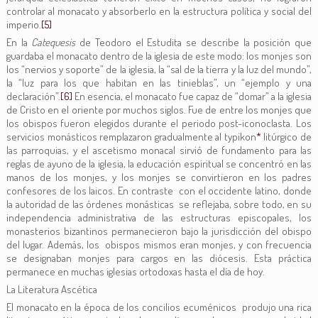
controlar al monacato y absorberlo en la estructura política y social del
imperio.
[5]
En la
Catequesis
de Teodoro el Estudita se describe la posición que
guardaba el monacato dentro de la iglesia de este modo: los monjes son
los “nervios y soporte” de la iglesia, la “sal de la tierra y la luz del mundo”,
la “luz para los que habitan en las tinieblas”, un “ejemplo y una
declaración”.
[6]
En esencia, el monacato fue capaz de “domar” a la iglesia
de Cristo en el oriente por muchos siglos. Fue de entre los monjes que
los obispos fueron elegidos durante el periodo post-iconoclasta. Los
servicios monásticos remplazaron gradualmente al typikon
*
litúrgico de
las parroquias, y el ascetismo monacal sirvió de fundamento para las
reglas de ayuno de la iglesia, la educación espiritual se concentró en las
manos de los monjes, y los monjes se convirtieron en los padres
confesores de los laicos. En contraste con el occidente latino, donde
la autoridad de las órdenes monásticas se reflejaba, sobre todo, en su
independencia administrativa de las estructuras episcopales, los
monasterios bizantinos permanecieron bajo la jurisdicción del obispo
del lugar. Además, los obispos mismos eran monjes, y con frecuencia
se designaban monjes para cargos en las diócesis. Esta práctica
permanece en muchas iglesias ortodoxas hasta el día de hoy.
La Literatura Ascética
El monacato en la época de los concilios ecuménicos produjo una rica