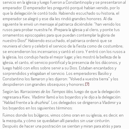
servicio en la iglesia y luego fueron a Constantinopla y se presentaron al
emperador. El emperador les preguntó porqué habían venido, por lo
que la delegación le contó todo. Habiendo escuchado su historia, el
emperador se alegró y ese día les rindió grandes honores. Al día
siguiente le envió un mensaje al patriarca diciéndole: “han venido los
rusos para probar nuestra fe. ¡Prepara la iglesia y al clero, y ponte tus
ornamentos episcopales para que puedan contemplar la gloria de
nuestro Dios!” Habiendo escuchado, el patriarca ordenó que se
reuniera el clero y celebró el servicio de la fiesta como de costumbre;
se encendieron los incensarios y cantó el coro. Y entró con los rusos a
la iglesia, los condujo hasta el mejor lugar, y les mostró la belleza de la
iglesia, el canto, el servicio pontifical y la presencia de los diáconos, y
luego habló con ellos sobre servir a su Dios. Estaban encantados y
sorprendidos y elogiaban el servicio. Los emperadores Basilio y
Constantino los llamaron y les dijeron: “Volved a vuestra tierra” y los
despidieron con grandes obsequios y honores.
[7]
Según las
Narraciones de los Tiempos Idos
, luego de que la delegación
regresara a Kiev, Vladimir llamó a los boyardos y le dijo a la delegación:
“Hablad frente a la
druzhina
”. Los delegados se dirigieron a Vladimir y a
los boyardos en los siguientes términos:
Fuimos donde los búlgaros, vimos cómo oran en su iglesia, es decir, en
la mezquita, y cómo se quedaban allí parados sin usar cinturón.
Después de hacer una postración se sientan y miran para atrás y para