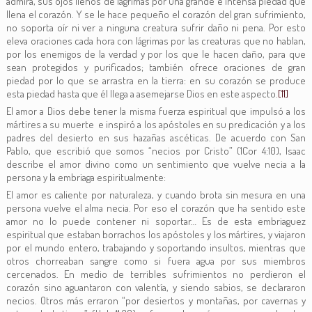
admira, sus ojos llenos de lágrimas por una grande e intensa piedad que
llena el corazón. Y se le hace pequeño el corazón del gran sufrimiento,
no soporta oír ni ver a ninguna creatura sufrir daño ni pena. Por esto
eleva oraciones cada hora con lágrimas por las creaturas que no hablan,
por los enemigos de la verdad y por los que le hacen daño, para que
sean protegidos y purificados; también ofrece oraciones de gran
piedad por lo que se arrastra en la tierra: en su corazón se produce
esta piedad hasta que él llega a asemejarse Dios en este aspecto.
[11]
El amor a Dios debe tener la misma fuerza espiritual que impulsó a los
mártires a su muerte e inspiró a los apóstoles en su predicación y a los
padres del desierto en sus hazañas ascéticas. De acuerdo con San
Pablo, que escribió que somos “necios por Cristo” (1Cor 4:10), Isaac
describe el amor divino como un sentimiento que vuelve necia a la
persona y la embriaga espiritualmente:
El amor es caliente por naturaleza, y cuando brota sin mesura en una
persona vuelve el alma necia. Por eso el corazón que ha sentido este
amor no lo puede contener ni soportar… Es de esta embriaguez
espiritual que estaban borrachos los apóstoles y los mártires, y viajaron
por el mundo entero, trabajando y soportando insultos, mientras que
otros chorreaban sangre como si fuera agua por sus miembros
cercenados. En medio de terribles sufrimientos no perdieron el
corazón sino aguantaron con valentía, y siendo sabios, se declararon
necios. Otros más erraron “por desiertos y montañas, por cavernas y