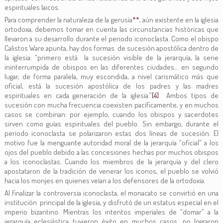
espirituales laicos.
Para comprender la naturaleza de la gerusía
**
, aún existente en la iglesia
ortodoxa, debemos tomar en cuenta las circunstancias históricas que
llevaron a su desarrollo durante el periodo iconoclasta. Como el obispo
Calistos Ware apunta, hay dos formas de sucesión apostólica dentro de
la iglesia: “primero está la sucesión visible de la jerarquía, la serie
ininterrumpida de obispos en las diferentes ciudades… en segundo
lugar, de forma paralela, muy escondida, a nivel carismático más que
oficial, está la sucesión apostólica de los padres y las madres
espirituales en cada generación de la iglesia.”
[4]
Ambos tipos de
sucesión con mucha frecuencia coexisten pacíficamente, y en muchos
casos se combinan: por ejemplo, cuando los obispos y sacerdotes
sirven como guías espirituales del pueblo. Sin embargo, durante el
periodo iconoclasta se polarizaron estas dos líneas de sucesión. El
motivo fue la menguante autoridad moral de la jerarquía “oficial” a los
ojos del pueblo debido a las concesiones hechas por muchos obispos
a los iconoclastas. Cuando los miembros de la jerarquía y del clero
apostataron de la tradición de venerar los iconos, el pueblo se volvió
hacia los monjes en quienes veían a los defensores de la ortodoxia.
Al finalizar la controversia iconoclasta, el monacato se convirtió en una
institución principal de la iglesia, y disfrutó de un estatus especial en el
imperio bizantino. Mientras los intentos imperiales de “domar” a la
jerarquía eclesiástica tuvieron éxito en muchos casos, no lograron