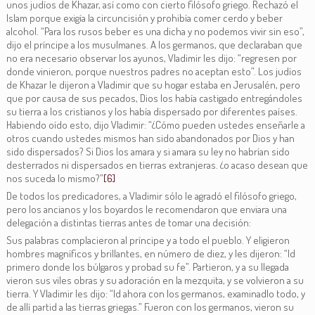
unos judíos de Khazar, así como con cierto filósofo griego. Rechazó el
Islam porque exigía la circuncisión y prohibía comer cerdo y beber
alcohol. “Para los rusos beber es una dicha y no podemos vivir sin eso”,
dijo el príncipe a los musulmanes. A los germanos, que declaraban que
no era necesario observar los ayunos, Vladimir les dijo: “regresen por
donde vinieron, porque nuestros padres no aceptan esto”. Los judíos
de Khazar le dijeron a Vladimir que su hogar estaba en Jerusalén, pero
que por causa de sus pecados, Dios los había castigado entregándoles
su tierra a los cristianos y los había dispersado por diferentes países.
Habiendo oído esto, dijo Vladimir: “¿Cómo pueden ustedes enseñarle a
otros cuando ustedes mismos han sido abandonados por Dios y han
sido dispersados? Si Dios los amara y si amara su ley no habrían sido
desterrados ni dispersados en tierras extranjeras. ¿o acaso desean que
nos suceda lo mismo?”
[6]
De todos los predicadores, a Vladimir sólo le agradó el filósofo griego,
pero los ancianos y los boyardos le recomendaron que enviara una
delegación a distintas tierras antes de tomar una decisión:
Sus palabras complacieron al príncipe y a todo el pueblo. Y eligieron
hombres magníficos y brillantes, en número de diez, y les dijeron: “Id
primero donde los búlgaros y probad su fe”. Partieron, y a su llegada
vieron sus viles obras y su adoración en la mezquita, y se volvieron a su
tierra. Y Vladimir les dijo: “Id ahora con los germanos, examinadlo todo, y
de allí partid a las tierras griegas.” Fueron con los germanos, vieron su