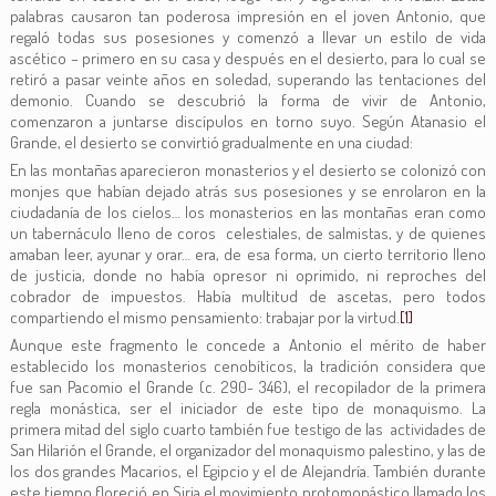
palabras causaron tan poderosa impresión en el joven Antonio, que
regaló todas sus posesiones y comenzó a llevar un estilo de vida
ascético – primero en su casa y después en el desierto, para lo cual se
retiró a pasar veinte años en soledad, superando las tentaciones del
demonio. Cuando se descubrió la forma de vivir de Antonio,
comenzaron a juntarse discípulos en torno suyo. Según Atanasio el
Grande, el desierto se convirtió gradualmente en una ciudad:
En las montañas aparecieron monasterios y el desierto se colonizó con
monjes que habían dejado atrás sus posesiones y se enrolaron en la
ciudadanía de los cielos… los monasterios en las montañas eran como
un tabernáculo lleno de coros celestiales, de salmistas, y de quienes
amaban leer, ayunar y orar… era, de esa forma, un cierto territorio lleno
de justicia, donde no había opresor ni oprimido, ni reproches del
cobrador de impuestos. Había multitud de ascetas, pero todos
compartiendo el mismo pensamiento: trabajar por la virtud.
[1]
Aunque este fragmento le concede a Antonio el mérito de haber
establecido los monasterios cenobíticos, la tradición considera que
fue san Pacomio el Grande (c. 290- 346), el recopilador de la primera
regla monástica, ser el iniciador de este tipo de monaquismo. La
primera mitad del siglo cuarto también fue testigo de las actividades de
San Hilarión el Grande, el organizador del monaquismo palestino, y las de
los dos grandes Macarios, el Egipcio y el de Alejandría. También durante
este tiempo floreció en Siria el movimiento protomonástico llamado los