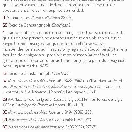
que llevaron a cabo sus actividades, no tanto con un espíritu de
cooperación, sino con un espíritu de rivalidad.
[1]
Schmemann,
Camino Histórico
, 220-21.
[2]
Focio de Constantinopla
Encíclicas
5.
*
La autocefalía es la condición de una iglesia ortodoxa canónica en la
que su obispo primado no depende a ningún otro obispo de mayor
rango. Cuando una iglesia adquiere la autocefalía se vuelve
independiente en su administración y legislación (autónoma) y tiene la
facultad de designar a su propio jerarca primado (autocéfala). Las
iglesias que sólo son autónomas tienen un jerarca primado designado
por su iglesia madre.
(N.T.)
[3]
Focio de Constantinopla
Encíclicas
35.
[4]
Narraciones de los Años Idos
, año 6452 (944) en VP Adrianova-Perets,
ed.,
Narraciones de los Años idos
(
Povest’ Vremennykh Let
), trans. D.S.
Likhachev y B. A. Romanov (Moscú y Leningrado, 1950).
[5]
A.V. Nazarenko, “La Iglesia Rusa del Siglo X al Primer Tercio del siglo
XV,” en
Enciclopedia Ortodoxa
(Moscú, 1997), 39.
[6]
Narraciones de los Años Idos
, año 6494 (986), 258.
[7]
Narraciones de los Años Idos
, año 6495 (987), 273.
[8]
Narraciones de los Años Idos
, año 6495 (987), 273-74.