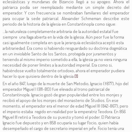
eclesiásticas y mundanas de Bizancio llegó a su apogeo. Ahora el
patriarca podía ser reemplazado mediante un simple decreto del
emperador. Y con frecuencia se nombraban familiares del emperador
para ocupar la sede patriarcal. Alexander Schmeman describe este
periodo de la historia de la iglesia en Constantinopla como sigue:
…la naturaleza completamente arbitraria de la autoridad estatal fue
siempre una llaga abierta en la vida de la iglesia. Aún peor fue la forma
casi igualmente completa en que la jerarquía eclesiástica aceptó esta
arbitrariedad. Era como si habiendo resguardado su doctrina dogmática
en un inviolable Santo de los Santos, protegida por juramentos y
teniendo al mismo imperio sometido a ella, la iglesia ya no viera ninguna
necesidad de poner límites a la autoridad imperial. Era como si,
habiéndose vuelto totalmente ortodoxo, ahora el emperador pudiera
hacer lo que quisiera dentro de la iglesia.
[1]
En el año 847, luego de la muerte de San Metodio, Ignacio (†877), hijo del
emperador Miguel I (811-813) fue elevado al trono patriarcal de
Constantinopla. Ignacio gozó de gran popularidad entre los monjes y
recibió el apoyo de los monjes del monasterio de Studios. En ese
momento, el emperador era el menor de edad Miguel III (842-867); pero
el imperio estaba regido en realidad por la emperatriz Teodora. En 856
Miguel III retiró a Teodora de su puesto y tomó el poder. El Patriarca
Ignacio fue depuesto y en 858 ocuparía su lugar Focio, quien había
desempeñado el cargo de secretario imperial en jefe. Focio tenía una