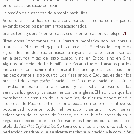
entonces serás capaz de rezar.
La oración es el ascenso de la mente hacia Dios.
Aquel que ama a Dios siempre conversa con Él como con un padre,
evitando todos los pensamientos apasionados.
Si eres teólogo, orarás en verdad; y si oras en verdad eres teólogo.
[7]
Otras obras importantes de la literatura monástica son las obras a
tribuidas a Macario el Egipcio (siglo cuarto). Mientras los expertos
siguen debatiendo su autenticidad, la mayoría cree que fueron escritos
en la segunda mitad del siglo cuarto, y no en Egipto, sino en Siria.
Algunos principios de las homilías de Macario fueron tomados por los
mesalianos, un movimiento monacal herético que se esparció con
rapidez durante el siglo cuarto. Los Mesalianos, o Euquitas, es decir los
orantes ( del griego
euche
, “oración”), creían que la oración era la única
actividad necesaria para la salvación y rechazaban la escritura, los
servicios litúrgicos y los sacramentos de la iglesia. El hecho de que los
mesalianos hicieran uso de sus homilías, de ninguna manera minó la
autoridad de Macario entre los ortodoxos, con quienes mantuvo su
popularidad durante todo el periodo bizantino. Hubo varias
colecciones de las obras de Macario; de ellas, la más conocida es la
segunda colección, que circuló durante los tiempos bizantinos bajo el
título de
Homilías Espirituales
. Su tema central es la enseñanza sobre la
perfección cristiana, que se alcanza mediante la oración y la comunión