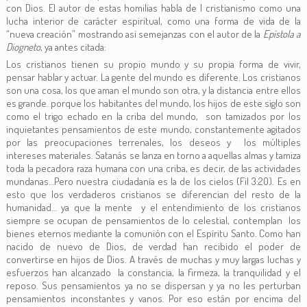
con Dios. El autor de estas homilías habla de l cristianismo como una
lucha interior de carácter espiritual, como una forma de vida de la
“nueva creación” mostrando así semejanzas con el autor de la
Epístola a
Diogneto
, ya antes citada:
Los cristianos tienen su propio mundo y su propia forma de vivir,
pensar hablar y actuar. La gente del mundo es diferente. Los cristianos
son una cosa, los que aman el mundo son otra, y la distancia entre ellos
es grande. porque los habitantes del mundo, los hijos de este siglo son
como el trigo echado en la criba del mundo, son tamizados por los
inquietantes pensamientos de este mundo, constantemente agitados
por las preocupaciones terrenales, los deseos y los múltiples
intereses materiales. Satanás se lanza en torno a aquellas almas y tamiza
toda la pecadora raza humana con una criba, es decir, de las actividades
mundanas…Pero nuestra ciudadanía es la de los cielos (Fil 3:20). Es en
esto que los verdaderos cristianos se diferencian del resto de la
humanidad… ya que la mente y el entendimiento de los cristianos
siempre se ocupan de pensamientos de lo celestial, contemplan los
bienes eternos mediante la comunión con el Espíritu Santo. Como han
nacido de nuevo de Dios, de verdad han recibido el poder de
convertirse en hijos de Dios. A través de muchas y muy largas luchas y
esfuerzos han alcanzado la constancia, la firmeza, la tranquilidad y el
reposo. Sus pensamientos ya no se dispersan y ya no les perturban
pensamientos inconstantes y vanos. Por eso están por encima del