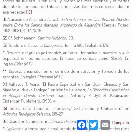
antros de la tierra” (Heb 11:38), y fueron los más serenos y calmados
durante los tiempos de tribulaciones. ¡Que Dios nos conceda adquirir
esa necedad!
[12]
[1]
Atanasio de Alejandría
La vida de San Antonio
, en
Las Obras de Nuestro
padre Entre los Santos Atanasio, Arzobispo de Alejandría
(Sergiev Posad,
1902-1903), 3.192,214-15.
[2]
Cf. Schmemann,
Camino Histórico
, 120.
[3]
Teodoro el Estudita
Catequesis
, Homilía 198( Filokalia 4.376).
*
Geronte
, del griego ge¢roontaV, anciano. Denomina al maestro y guía
espiritual en los monasterios. En ruso se conoce como
Starets
. En
inglés
Elder (N.T.)
**
Gerusía
, ancianato, en el sentido de institución y función de los
gerontes. En inglés
Eldership (N.T.)
[4]
Kallistos T. Ware, “El Padre Espiritual en San Juan Clímaco y San
Simeón el Nuevo Teólogo,” en Irénée Hausherr,
La Dirección Espiritual en
el Antiguo Oriente Cristiano
, trans. Anthony P. Gythiel (Kalamazoo:
Cistercian Publishers, 1990), vii.
[5]
Sobre este tema ver Florovsky,”Cristianismo y Civilización,” en
Artículos Teológicos Selectos
, 218-27
[6]
Citado en Schmemann,
Camino Histórico
, 212-13.
Facebook
Twitter
Email
Compartir
*
Typikon
es la forma tradicional, propia de cada lugar, de realizar los ritos