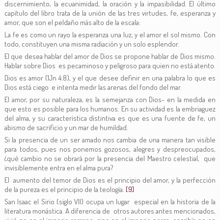
discernimiento, la ecuanimidad, la oración y la impasibilidad. El último
capítulo del libro trata de la unión de las tres virtudes, fe, esperanza y
amor, que son el peldaño más alto de la escala:
La fe es como un rayo la esperanza una luz, y el amor el sol mismo. Con
todo, constituyen una misma radiación y un solo esplendor.
El que desea hablar del amor de Dios se propone hablar de Dios mismo.
Hablar sobre Dios es pecaminoso y peligroso para quien no está atento.
Dios es amor (1Jn 4:8), y el que desee definir en una palabra lo que es
Dios está ciego e intenta medir las arenas del fondo del mar.
El amor, por su naturaleza, es la semejanza con Dios- en la medida en
que esto es posible para los humanos. En su actividad es la embriaguez
del alma, y su característica distintiva es que es una fuente de fe, un
abismo de sacrificio y un mar de humildad.
Si la presencia de un ser amado nos cambia de una manera tan visible
para todos, pues nos ponemos gozosos, alegres y despreocupados,
¿qué cambio no se obrará por la presencia del Maestro celestial, que
invisiblemente entra en el alma pura?
El aumento del temor de Dios es el principio del amor, y la perfección
de la pureza es el principio de la teología.
[9]
San Isaac el Sirio (siglo VII) ocupa un lugar especial en la historia de la
literatura monástica. A diferencia de otros autores antes mencionados,