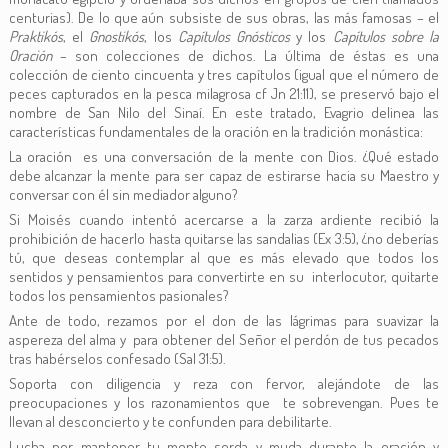
centurias). De lo que aún subsiste de sus obras, las más famosas – el
Praktikós
, el
Gnostikós
, los
Capítulos Gnósticos
y los
Capítulos sobre la
Oración
– son colecciones de dichos. La última de éstas es una
colección de ciento cincuenta y tres capítulos (igual que el número de
peces capturados en la pesca milagrosa cf Jn 21:11), se preservó bajo el
nombre de San Nilo del Sinaí. En este tratado, Evagrio delinea las
características fundamentales de la oración en la tradición monástica:
La oración es una conversación de la mente con Dios. ¿Qué estado
debe alcanzar la mente para ser capaz de estirarse hacia su Maestro y
conversar con él sin mediador alguno?
Si Moisés cuando intentó acercarse a la zarza ardiente recibió la
prohibición de hacerlo hasta quitarse las sandalias (Ex 3:5), ¿no deberías
tú, que deseas contemplar al que es más elevado que todos los
sentidos y pensamientos para convertirte en su interlocutor, quitarte
todos los pensamientos pasionales?
Ante de todo, rezamos por el don de las lágrimas para suavizar la
aspereza del alma y para obtener del Señor el perdón de tus pecados
tras habérselos confesado (Sal 31:5).
Soporta con diligencia y reza con fervor, alejándote de las
preocupaciones y los razonamientos que te sobrevengan. Pues te
llevan al desconcierto y te confunden para debilitarte.
Lucha por mantener tu mente sorda y muda durante la oración y