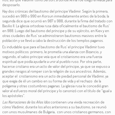
desposarlo.
Hay dos crónicas del bautismo del príncipe Vladimir. Según la primera,
sucedió en 989 o 990 en Korsun inmediatamente antes de la boda; la
segunda dice que ocurrió en 987 o 988, durante la firma del tratado con
Basilio II. La iglesia ortodoxa rusa data oficialmente el bautismo de Rus’
en 988. Luego del bautismo del príncipe y de su ejército, en Kiev y en
otras ciudades de Rus’ se administraron bautismos masivos entre la
población y se llevó a cabo la destrucción de los templos paganos.
Es indudable que para el bautismo de Rus’ el príncipe Vladimir tuvo
motivos políticos: primero, le prometía una alianza con Bizancio, y
segundo, el sabio príncipe veía que el cristianismo era una fuerza
espiritual que podía ayudarle a unir al pueblo ruso. Por otra parte,
hacerse cristiano era un acto de valor del príncipe, ya que se expuso a
grandes riesgos al romper con la religión de sus ancestros. Además,
aceptar el cristianismo era un acto de piedad personal de Vladimir, ya
que exigía de él un cambio en su forma de vida y el rechazo de la
poligamia y otras costumbres paganas. La iglesia rusa le concedió gran
valor al esfuerzo moral del príncipe y lo canonizó con el título de “igual a
los apóstoles”.
Las Narraciones de los Años Idos
contienen una vívida recreación de
cómo Vladimir, durante los años anteriores a su bautismo, se reunió
con unos musulmanes de Bulgaria, con unos cristianos germanos, con