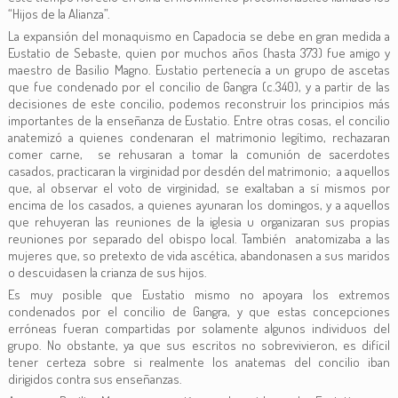
“Hijos de la Alianza”.
La expansión del monaquismo en Capadocia se debe en gran medida a
Eustatio de Sebaste, quien por muchos años (hasta 373) fue amigo y
maestro de Basilio Magno. Eustatio pertenecía a un grupo de ascetas
que fue condenado por el concilio de Gangra (c.340), y a partir de las
decisiones de este concilio, podemos reconstruir los principios más
importantes de la enseñanza de Eustatio. Entre otras cosas, el concilio
anatemizó a quienes condenaran el matrimonio legítimo, rechazaran
comer carne, se rehusaran a tomar la comunión de sacerdotes
casados, practicaran la virginidad por desdén del matrimonio; a aquellos
que, al observar el voto de virginidad, se exaltaban a sí mismos por
encima de los casados, a quienes ayunaran los domingos, y a aquellos
que rehuyeran las reuniones de la iglesia u organizaran sus propias
reuniones por separado del obispo local. También anatomizaba a las
mujeres que, so pretexto de vida ascética, abandonasen a sus maridos
o descuidasen la crianza de sus hijos.
Es muy posible que Eustatio mismo no apoyara los extremos
condenados por el concilio de Gangra, y que estas concepciones
erróneas fueran compartidas por solamente algunos individuos del
grupo. No obstante, ya que sus escritos no sobrevivieron, es difícil
tener certeza sobre si realmente los anatemas del concilio iban
dirigidos contra sus enseñanzas.