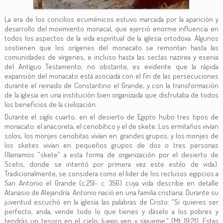
La era de los concilios ecuménicos estuvo marcada por la aparición y
desarrollo del movimiento monacal, que ejerció enorme influencia en
todos los aspectos de la vida espiritual de la iglesia ortodoxa. Algunos
sostienen que los orígenes del monacato se remontan hasta las
comunidades de vírgenes, e incluso hasta las sectas nazirea y esenia
del Antiguo Testamento; no obstante, es evidente que la rápida
expansión del monacato está asociada con el fin de las persecuciones
durante el reinado de Constantino el Grande, y con la transformación
de la iglesia en una institución bien organizada que disfrutaba de todos
los beneficios de la civilización.
Durante el siglo cuarto, en el desierto de Egipto hubo tres tipos de
monacato: el anacoreta, el cenobítico y el de skete. Los ermitaños vivían
solos, los monjes cenobitas vivían en grandes grupos, y los monjes de
los sketes vivían en pequeños grupos de dos o tres personas
(llamamos “skete” a esta forma de organización por el desierto de
Scetis, donde se intentó por primera vez este estilo de vida).
Tradicionalmente, se considera como el líder de los reclusos egipcios a
San Antonio el Grande (c.251- c. 356) cuya vida describe en detalle
Atanasio de Alejandría. Antonio nació en una familia cristiana. Durante su
juventud escuchó en la iglesia las palabras de Cristo: “Si quieres ser
perfecto, anda, vende todo lo que tienes y dáselo a los pobres y
tendrás un tesoro en el cielo; luego ven y sígueme.” (Mt 19:21). Estas