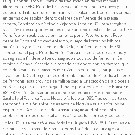
así que continuaron su trabajo de traducción en tierras moravias.
Alrededor de 864, Metodio bautizaba al príncipe checo Biorivoy y a su
esposa Ludmila. Ya que los hermanos realizaban sus labores misioneras
en tierras que estaban dentro del área de influencia de la iglesia
romana, Constantino y Metodio viajaron a Roma en 868 para arreglar su
situación eclesial (por entonces el Patriarca Focio estaba depuesto). En
Roma fueron recibidos solemnemente por el Papa Adriano II. Poco
después Constantino cayó enfermo, y luego de tomar los hábitos
monásticos y recibir el nombre de Cirilo, murió en febrero de 869.
Enviado por el papa, Metodio viajó a Moravia a mediados de ese año, y a
su regreso a fin de año fue consagrado arzobispo de Pannonia. De
camino a Moravia, Metodio fue tomado prisionero por los bávaros, que
consideraban sus actividades infringían los derechos jerárquicos del
arzobispo de Salzburgo (antes del nombramiento de Metodio a la sede
de Pannonia, esta provincia se hallaba bajo la jurisdicción de la diócesis
de Salzburgo). Fue sin embargo liberado por la insistencia de Roma. En
881-882 viajó a Constantinopla donde se reunió con el emperador
Basilio I y el Patriarca Focio. Metodio falleció en 885. Tras su muerte se
abandonó la misión entre los eslavos de Moravia y sus discípulos se
dispersaron. A pesar de todo, la misión siguió adelante con otros
pueblos, entre los que estaban los búlgaros, los serbios y los rusos.
En los 860’s se bautizó el rey Boris I de Bulgaria (852-889). Después de
recibir el cristianismo de Bizancio, Boris trató de crear una iglesia
autocéfala
*
en su país. Habiendo fracasado en su intento de obtener la