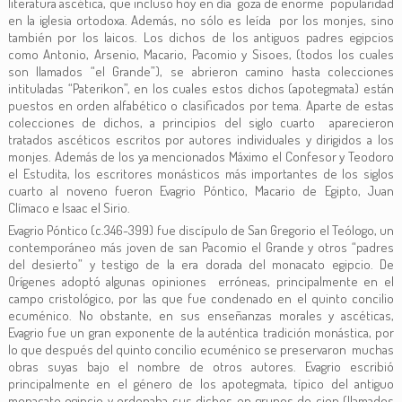
literatura ascética, que incluso hoy en día goza de enorme popularidad
en la iglesia ortodoxa. Además, no sólo es leída por los monjes, sino
también por los laicos. Los dichos de los antiguos padres egipcios
como Antonio, Arsenio, Macario, Pacomio y Sisoes, (todos los cuales
son llamados “el Grande”), se abrieron camino hasta colecciones
intituladas “Paterikon”, en los cuales estos dichos (apotegmata) están
puestos en orden alfabético o clasificados por tema. Aparte de estas
colecciones de dichos, a principios del siglo cuarto aparecieron
tratados ascéticos escritos por autores individuales y dirigidos a los
monjes. Además de los ya mencionados Máximo el Confesor y Teodoro
el Estudita, los escritores monásticos más importantes de los siglos
cuarto al noveno fueron Evagrio Póntico, Macario de Egipto, Juan
Clímaco e Isaac el Sirio.
Evagrio Póntico (c.346-399) fue discípulo de San Gregorio el Teólogo, un
contemporáneo más joven de san Pacomio el Grande y otros “padres
del desierto” y testigo de la era dorada del monacato egipcio. De
Orígenes adoptó algunas opiniones erróneas, principalmente en el
campo cristológico, por las que fue condenado en el quinto concilio
ecuménico. No obstante, en sus enseñanzas morales y ascéticas,
Evagrio fue un gran exponente de la auténtica tradición monástica, por
lo que después del quinto concilio ecuménico se preservaron muchas
obras suyas bajo el nombre de otros autores. Evagrio escribió
principalmente en el género de los apotegmata, típico del antiguo
monacato egipcio y ordenaba sus dichos en grupos de cien (llamados