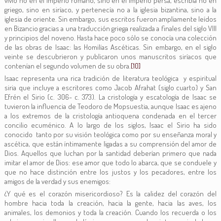
vivió no en el imperio romano, sino en el imperio persa, escribía no en
griego, sino en siríaco, y pertenecía no a la iglesia bizantina, sino a la
iglesia de oriente. Sin embargo, sus escritos fueron ampliamente leídos
en Bizancio gracias a una traducción griega realizada a finales del siglo VIII
y principios del noveno. Hasta hace poco sólo se conocía una colección
de las obras de Isaac: las Homilías Ascéticas. Sin embargo, en el siglo
veinte se descubrieron y publicaron unos manuscritos siríacos que
contenían el segundo volumen de su obra.
[10]
Isaac representa una rica tradición de literatura teológica y espiritual
siria que incluye a escritores como Jacob Afrahat (siglo cuarto) y San
Efrén el Sirio (c. 306- c. 373). La cristología y escatología de Isaac se
tuvieron la influencia de Teodoro de Mopsuestia, aunque Isaac es ajeno
a los extremos de la cristología antioquena condenada en el tercer
concilio ecuménico. A lo largo de los siglos, Isaac el Sirio ha sido
conocido tanto por su visión teológica como por su enseñanza moral y
ascética, que están íntimamente ligadas a su comprensión del amor de
Dios. Aquellos que luchan por la santidad deberían primero que nada
imitar el amor de Dios: ese amor que todo lo abarca, que se conduele y
que no hace distinción entre los justos y los pecadores, entre los
amigos de la verdad y sus enemigos:
¿Y qué es el corazón misericordioso? Es la calidez del corazón del
hombre hacia toda la creación, hacia la gente, hacia las aves, los
animales, los demonios y toda la creación. Cuando los recuerda o los