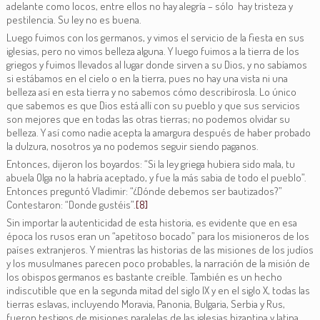
adelante como locos, entre ellos no hay alegría – sólo hay tristeza y
pestilencia. Su ley no es buena.
Luego fuimos con los germanos, y vimos el servicio de la fiesta en sus
iglesias, pero no vimos belleza alguna. Y luego fuimos a la tierra de los
griegos y fuimos llevados al lugar donde sirven a su Dios, y no sabíamos
si estábamos en el cielo o en la tierra, pues no hay una vista ni una
belleza así en esta tierra y no sabemos cómo describírosla. Lo único
que sabemos es que Dios está allí con su pueblo y que sus servicios
son mejores que en todas las otras tierras; no podemos olvidar su
belleza. Y así como nadie acepta la amargura después de haber probado
la dulzura, nosotros ya no podemos seguir siendo paganos.
Entonces, dijeron los boyardos: “Si la ley griega hubiera sido mala, tu
abuela Olga no la habría aceptado, y fue la más sabia de todo el pueblo”.
Entonces preguntó Vladimir: “¿Dónde debemos ser bautizados?”
Contestaron: “Donde gustéis”.
[8]
Sin importar la autenticidad de esta historia, es evidente que en esa
época los rusos eran un “apetitoso bocado” para los misioneros de los
países extranjeros. Y mientras las historias de las misiones de los judíos
y los musulmanes parecen poco probables, la narración de la misión de
los obispos germanos es bastante creíble. También es un hecho
indiscutible que en la segunda mitad del siglo IX y en el siglo X, todas las
tierras eslavas, incluyendo Moravia, Panonia, Bulgaria, Serbia y Rus,
fueron testigos de misiones paralelas de las iglesias bizantina y latina,