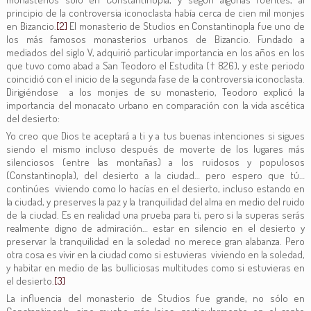
principio de la controversia iconoclasta había cerca de cien mil monjes
en Bizancio.
[2]
El monasterio de Studios en Constantinopla fue uno de
los más famosos monasterios urbanos de Bizancio. Fundado a
mediados del siglo V, adquirió particular importancia en los años en los
que tuvo como abad a San Teodoro el Estudita († 826), y este periodo
coincidió con el inicio de la segunda fase de la controversia iconoclasta.
Dirigiéndose a los monjes de su monasterio, Teodoro explicó la
importancia del monacato urbano en comparación con la vida ascética
del desierto:
Yo creo que Dios te aceptará a ti y a tus buenas intenciones si sigues
siendo el mismo incluso después de moverte de los lugares más
silenciosos (entre las montañas) a los ruidosos y populosos
(Constantinopla), del desierto a la ciudad… pero espero que tú…
continúes viviendo como lo hacías en el desierto, incluso estando en
la ciudad, y preserves la paz y la tranquilidad del alma en medio del ruido
de la ciudad. Es en realidad una prueba para ti, pero si la superas serás
realmente digno de admiración… estar en silencio en el desierto y
preservar la tranquilidad en la soledad no merece gran alabanza. Pero
otra cosa es vivir en la ciudad como si estuvieras viviendo en la soledad,
y habitar en medio de las bulliciosas multitudes como si estuvieras en
el desierto.
[3]
La influencia del monasterio de Studios fue grande, no sólo en