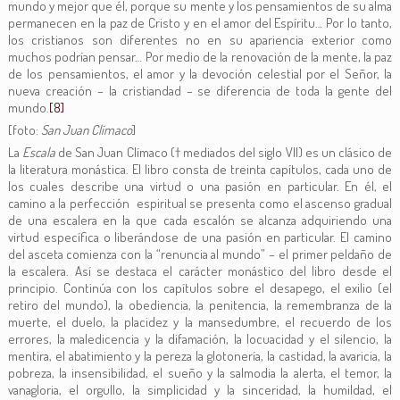
mundo y mejor que él, porque su mente y los pensamientos de su alma
permanecen en la paz de Cristo y en el amor del Espíritu… Por lo tanto,
los cristianos son diferentes no en su apariencia exterior como
muchos podrían pensar… Por medio de la renovación de la mente, la paz
de los pensamientos, el amor y la devoción celestial por el Señor, la
nueva creación – la cristiandad – se diferencia de toda la gente del
mundo.
[8]
[foto:
San Juan Clímaco
]
La
Escala
de San Juan Clímaco († mediados del siglo VII) es un clásico de
la literatura monástica. El libro consta de treinta capítulos, cada uno de
los cuales describe una virtud o una pasión en particular. En él, el
camino a la perfección espiritual se presenta como el ascenso gradual
de una escalera en la que cada escalón se alcanza adquiriendo una
virtud específica o liberándose de una pasión en particular. El camino
del asceta comienza con la “renuncia al mundo” – el primer peldaño de
la escalera. Así se destaca el carácter monástico del libro desde el
principio. Continúa con los capítulos sobre el desapego, el exilio (el
retiro del mundo), la obediencia, la penitencia, la remembranza de la
muerte, el duelo, la placidez y la mansedumbre, el recuerdo de los
errores, la maledicencia y la difamación, la locuacidad y el silencio, la
mentira, el abatimiento y la pereza la glotonería, la castidad, la avaricia, la
pobreza, la insensibilidad, el sueño y la salmodia la alerta, el temor, la
vanagloria, el orgullo, la simplicidad y la sinceridad, la humildad, el