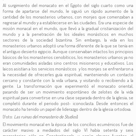
Al surgimiento del monacato en el Egipto del siglo cuarto como una
forma de apartarse del mundo, le siguió un rápido aumento de la
cantidad de los monasterios urbanos, con monjes que comenzaban a
regresar al mundo y a establecerse en las ciudades. Era una especie de
misión monacal en el mundo, que llevó a la gradual cristianización del
mundo y a la penetración de los ideales monásticos en muchos
sectores de la sociedad bizantina. Sin embargo, la vida en los
monasterios urbanos adoptó una forma diferente de la que se tenía en
el antiguo desierto egipcio. Aunque conservaban intactos los principios
básicos de los monasterios cenobíticos, los monasterios urbanos ya no
eran comunidades aisladas sino centros misioneros y educativos. Los
laicos asistían a los servicios monásticos y los monjes se enfrentaron a
la necesidad de ofrecerles guía espiritual, manteniendo un contacto
cercano y constante con la vida urbana, y visitando o recibiendo a la
gente. La transformación que experimentó el monacato oriental,
pasando de ser un movimiento espontáneo de zelotes de la vida
espiritual para convertirse en una clase separada dentro de la iglesia, se
completó durante el periodo post- iconoclasta. Desde entonces el
monacato ha tenido un papel de liderazgo dentro de la iglesia ortodoxa.
[foto:
Las ruinas del monasterio de Studios
]
El movimiento monacal en la época de los concilios ecuménicos fue de
carácter masivo: a mediados del siglo VI había setenta y seis
monasterios sólo en Constantinopla, y según algunas fuentes, al