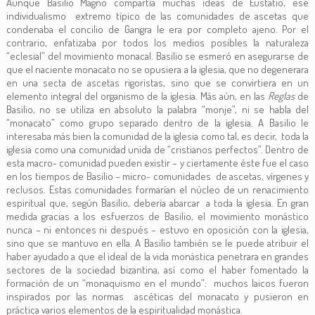
Aunque Basilio Magno compartía muchas ideas de Eustatio, ese
individualismo extremo típico de las comunidades de ascetas que
condenaba el concilio de Gangra le era por completo ajeno. Por el
contrario, enfatizaba por todos los medios posibles la naturaleza
“eclesial” del movimiento monacal. Basilio se esmeró en asegurarse de
que el naciente monacato no se opusiera a la iglesia, que no degenerara
en una secta de ascetas rigoristas, sino que se convirtiera en un
elemento integral del organismo de la iglesia. Más aún, en las
Reglas
de
Basilio, no se utiliza en absoluto la palabra “monje”, ni se habla del
“monacato” como grupo separado dentro de la iglesia. A Basilio le
interesaba más bien la comunidad de la iglesia como tal, es decir, toda la
iglesia como una comunidad unida de “cristianos perfectos”. Dentro de
esta macro- comunidad pueden existir – y ciertamente éste fue el caso
en los tiempos de Basilio – micro- comunidades de ascetas, vírgenes y
reclusos. Estas comunidades formarían el núcleo de un renacimiento
espiritual que, según Basilio, debería abarcar a toda la iglesia. En gran
medida gracias a los esfuerzos de Basilio, el movimiento monástico
nunca – ni entonces ni después ­­– estuvo en oposición con la iglesia,
sino que se mantuvo en ella. A Basilio también se le puede atribuir el
haber ayudado a que el ideal de la vida monástica penetrara en grandes
sectores de la sociedad bizantina, así como el haber fomentado la
formación de un “monaquismo en el mundo”: muchos laicos fueron
inspirados por las normas ascéticas del monacato y pusieron en
práctica varios elementos de la espiritualidad monástica.