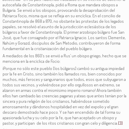
autocefalía de Constantinopla, pidió a Roma que mandara obispos a
Bulgaria. Se envió a los obispos, provocando la desaprobación del
Patriarca Focio, misma que se refleja en su encíclica. En el concilio de
Constantinopla de 868 a 870, no obstante las protestas de los legados
papales, se resolvió el asunto de la jurisdicción eclesiástica de los
búlgaros a favor de Constantinopla. El primer arzobispo búlgaro fue San
José, que fue consagrado por el Patriarca Ignacio. Los santos Clemente,
Nahúm y Gorazd, discípulos de San Metodio, contribuyeron de forma
fundamental en la cristianización del pueblo búlgaro.
A mediados de los 860’s se envió a Rus’ un obispo griego, hecho que se
menciona en la encíclica de Focio:
¡Porque no sólo este pueblo [los búlgaros] cambió su antigua impiedad
por la fe en Cristo, sino también los llamados ros, bien conocidos por
muchos, más feroces y sanguinarios que todos, esos que subyugaron a
todos sus vecinos, y volviéndose por ello orgullosos en extremo, se
alzaron en armas contra el mismísimo imperio romano! Ahora también
ellos han cambiado las creencias paganas y ateas que antes tenían por la
sincera y pura religión de los cristianos, habiéndose sometido
amorosamente y dándonos hospitalidad en vez del expolio y el gran
descaro demostrado hace poco. Y se han encendido de tal forma su
apasionada lucha y su celo por la fe, que han aceptado un obispo y
pastor, y participan de los ritos cristianos con gran celo y diligencia.
[3]