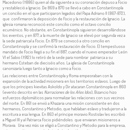
Macedonio (†886) quien al día siguiente a su coronación depuso a Focio
y restableció a Ignacio. De 869 a 870 se llevó a cabo en Constantinopla
un concilio en el que participaron legados del Papa Adriano II (867-872),
que confirmaron la deposición de Focio y la restauración de Ignacio. La
iglesia romana reconoció este concilio como el octavo concilio
ecuménico. No obstante, en Constantinopla siguieron desarrollándose
los eventos, y en 877, a la muerte de Ignacio se elevó por segunda vez a
la sede patriarcal a Focio. En 879 se convocó a otro concilio en
Constantinopla y se confirmó la restauración de Focio. El tempestuoso
mandato de Focio llegó a su fin el 887, cuando el nuevo emperador León
VI el Sabio (†912) lo retiró de la sede para nombrar patriarca a su
hermano Esteban de dieciséis años. La iglesia de Constantinopla
canonizaría luego tanto a Ignacio como a Focio.
Las relaciones entre Constantinopla y Roma empeoraban con la
expansión de la actividad misionera en los territorios eslavos. Luego de
que los príncipes kievitas Askoldo y Dir atacaran Constantinopla en 860
(evento descrito en las
Narraciones de los Años Idos
), Bizancio hizo
esfuerzos diplomáticos para normalizar las relaciones con sus vecinos
del norte. En 861 se envió a Khazaria una misión consistente en dos
hermanos, Constantino y Metodio, que hablaban eslavo y tradujeron a la
escritura a esa lengua. En 863 el príncipe moravio Rostislav les escribió
a Miguel III y al Patriarca Focio pidiéndoles que enviaran misioneros a
Moravia. Una vez más se eligió a Constantino y Metodio para la empresa,