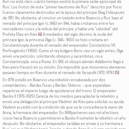
Aún no está claro cuánto tiempo existió la primera sede episcopal de
Rus’. Los frutos de este “primer bautismo de Rus’” descrito por Focio
fueron claramente destruidos en la época del príncipe Oleg (†después
de 911). No obstante, al concluir un tratado entre Bizancio y Rus’ bajo el
reinado del príncipe Igor (c.945) en 944, había cristianos entre los
mercaderes rusos y la milicia del príncipe, y había una “catedral” del
Profeta Elías en Kiev.
[4]
A mediados del siglo décimo, la viuda del
príncipe Igor, la princesa Olga (c. 945- 960) se hizo cristiana en
Constantinopla durante el reinado del emperador Constantino VII
Porfirogénito (†959). Como el rey búlgaro Boris casi un siglo antes, Olga
envió una petición, solicitando obispos y sacerdotes, no a
Constantinopla, sino a Roma. En 961, el obispo alemán Adalberto llegó a
Kiev pero fracasó en su misión. Era imposible que misioneros alemanes
pasaran tiempo en Kiev durante el reinado de Yaropolk (972-978).
[5]
En 978 estalló en Bizancio una rebelión encabezada por dos
comandantes – Bardas Focas y Bardas Skleros – que esperaban
repartirse el imperio luego de apoderarse del trono. El emperador
Basilio II (976-1025) Carecía de los medios para aplastar la rebelión, y
envió una delegación al príncipe Vladimir de Kiev para solicitar su ayuda.
Vladimir accedió con la condición de que se le concediese la mano de
Anna, la hermana del emperador. En 988partieron seis mil efectivos
rusos hacia Bizancio y permitieron a Basilio II someter la rebelión un año
después. No obstante, el emperador tardaba en enviar a su hermana a
Rus’, así que Vladimir tomó Jersón, a donde Anna fue luego enviada para