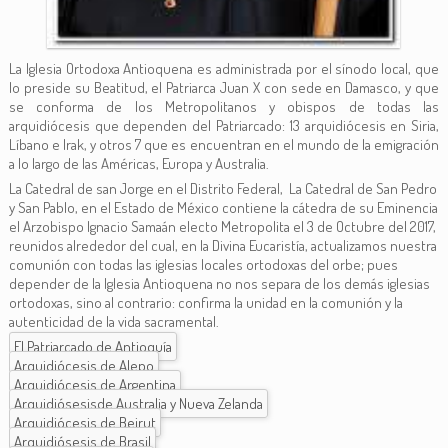
La Iglesia Ortodoxa Antioquena es administrada por el sínodo local, que
lo preside su Beatitud, el Patriarca Juan X con sede en Damasco, y que
se conforma de los Metropolitanos y obispos de todas las
arquidiócesis que dependen del Patriarcado: 13 arquidiócesis en Siria,
Líbano e Irak, y otros 7 que es encuentran en el mundo de la emigración
a lo largo de las Américas, Europa y Australia.
La Catedral de san Jorge en el Distrito Federal, La Catedral de San Pedro
y San Pablo, en el Estado de México contiene la cátedra de su Eminencia
el Arzobispo Ignacio Samaán electo Metropolita el 3 de Octubre del 2017,
reunidos alrededor del cual, en la Divina Eucaristía, actualizamos nuestra
comunión con todas las iglesias locales ortodoxas del orbe; pues
depender de la Iglesia Antioquena no nos separa de los demás iglesias
ortodoxas, sino al contrario: confirma la unidad en la comunión y la
autenticidad de la vida sacramental.
El Patriarcado de Antioquía
Arquidiócesis de Alepo
Arquidiócesis de Argentina
Arquidiósesisde Australia y Nueva Zelanda
Arquidiócesis de Beirut
Arquidiósesis de Brasil