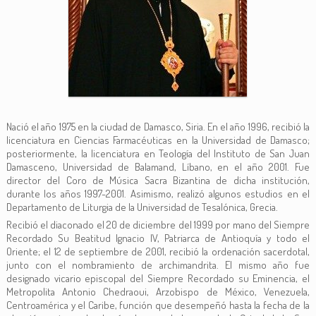
Nació el año 1975 en la ciudad de Damasco, Siria. En el año 1996, recibió la
licenciatura en Ciencias Farmacéuticas en la Universidad de Damasco;
posteriormente, la licenciatura en Teología del Instituto de San Juan
Damasceno, Universidad de Balamand, Líbano, en el año 2001. Fue
director del Coro de Música Sacra Bizantina de dicha institución,
durante los años 1997-2001. Asimismo, realizó algunos estudios en el
Departamento de Liturgia de la Universidad de Tesalónica, Grecia.
Recibió el diaconado el 20 de diciembre del 1999 por mano del Siempre
Recordado Su Beatitud Ignacio IV, Patriarca de Antioquía y todo el
Oriente; el 12 de septiembre de 2001, recibió la ordenación sacerdotal,
junto con el nombramiento de archimandrita. El mismo año fue
designado vicario episcopal del Siempre Recordado su Eminencia, el
Metropolita Antonio Chedraoui, Arzobispo de México, Venezuela,
Centroamérica y el Caribe, función que desempeñó hasta la fecha de la