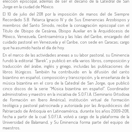
elección episcopal, además de ser el decano de la Catedral de San
Jorge en la ciudad de México.
El 10 de julio del 2011 por la imposición de manos del de Siempre
Recordado S.B. Patiarca Ignacio IV y de Sus Emenencias Arzobispos y
miembros del Santo Sínodo, recibe la consagración episcopal con el
Título de Obispo de Cesárea, Obispo Auxiliar en la Arquidiócesis de
México, Venezuela, Centroamérica y las Islas del Caribe, encargado del
cuidado pastoral en Venezuela y el Caribe, con sede en Caracas; cargo
que ha asumido hasta el día de hoy.
En el marco de las actividades anexas a su labor pastoral, su Eminencia
fundó la editorial “Barek”, y publicó en ella varios libros, composición y
traducción del árabe, inglés y griego, incluidas las publicaciones de
libros litúrgicos. También ha contribuido en la difusión del canto
bizantino en español, composición y transcripción, y la enseñanza de la
música bizantina en el coro de la Catedral de San Jorge, que publicó
cinco discos de la serie “Música bizantina en español”. Coordinador
administrativo y maestro en la iniciativa de S.O.F.I.A. (Seminario Ortodoxa
de Formación en Ibero América), institución virtual de formación
teológica y pastoral patrocinada y autorizada por las Arquidiócesis del
Patriarcado de Antioquía en Latinoamérica, durante los años 2009-2011,
fecha a partir de la cual S.O.F.I.A. volvió a cargo de la plataforma de la
Universidad de Balamand, y Su Eminencia forma parte del equipo de
maestros
.