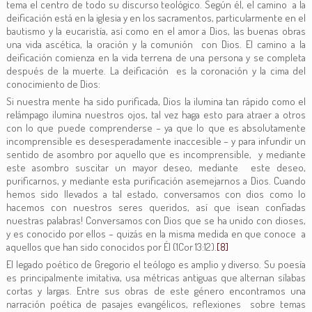
tema el centro de todo su discurso teológico. Según él, el camino a la
deificación está en la iglesia y en los sacramentos, particularmente en el
bautismo y la eucaristía, así como en el amor a Dios, las buenas obras
una vida ascética, la oración y la comunión con Dios. El camino a la
deificación comienza en la vida terrena de una persona y se completa
después de la muerte. La deificación es la coronación y la cima del
conocimiento de Dios:
Si nuestra mente ha sido purificada, Dios la ilumina tan rápido como el
relámpago ilumina nuestros ojos, tal vez haga esto para atraer a otros
con lo que puede comprenderse – ya que lo que es absolutamente
incomprensible es desesperadamente inaccesible – y para infundir un
sentido de asombro por aquello que es incomprensible, y mediante
este asombro suscitar un mayor deseo, mediante este deseo,
purificarnos, y mediante esta purificación asemejarnos a Dios. Cuando
hemos sido llevados a tal estado, conversamos con dios como lo
hacemos con nuestros seres queridos, así que ¡sean confiadas
nuestras palabras! Conversamos con Dios que se ha unido con dioses,
y es conocido por ellos – quizás en la misma medida en que conoce a
aquellos que han sido conocidos por Él (1Cor 13:12).
[8]
El legado poético de Gregorio el teólogo es amplio y diverso. Su poesía
es principalmente imitativa, usa métricas antiguas que alternan sílabas
cortas y largas. Entre sus obras de este género encontramos una
narración poética de pasajes evangélicos, reflexiones sobre temas