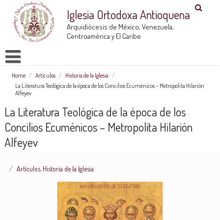
Iglesia Ortodoxa Antioquena
Arquidiócesis de México, Venezuela,
Centroamérica y El Caribe
Home
/
Artículos
/
Historia de la Iglesia
/
La Literatura Teológica de la época de los Concilios Ecuménicos – Metropolita Hilarión
Alfeyev
La Literatura Teológica de la época de los
Concilios Ecuménicos – Metropolita Hilarión
Alfeyev
Artículos
,
Historia de la Iglesia