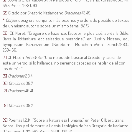
SVS Press, 1953), 93.
[2]
Citado por Gregorio Nazianceno
Oraciones
43.49.
*
Corpus
designa al conjunto más extenso y ordenado posible de textos
de un mismo autor o sobre un mismo tema.
(N.T.)
[3]
Cf. Noret, “Grégoire de Nazianze, l’auteur le plus cité, après la Bible,
Dans la littèrature ecclesiastique byzantine,” en Justin Mossay, ed.,
Symposium Nazianzenum (Padeborn- München-Wien- Zürich,1983),
259- 66.
[4]
Cf. Platón
Timeo
28c: “Uno no puede buscar al Creador y causa de
este universo; si lo hallamos, no seremos capaces de hablar de él con
los demás.”
[5]
Oraciones
28.4
[6]
Oraciones
38.7.
[7]
Oraciones
40.41.
[8]
Oraciones
38.7.
[9]
Poemas 1.2.14, “Sobre la Naturaleza Humana,” en Peter Gilbert, trans.,
Sobre Dios y el Hombre: la Poesía Teológica de San Gregorio de Nacianzo
(Crestwood, NY: SVS Press, 2001), 132-34.