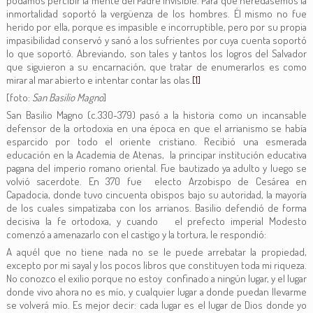
podamos percibir la mente del Padre invisible. Para que heredásemos la
inmortalidad soportó la vergüenza de los hombres. Él mismo no fue
herido por ella, porque es impasible e incorruptible, pero por su propia
impasibilidad conservó y sanó a los sufrientes por cuya cuenta soportó
lo que soportó. Abreviando, son tales y tantos los logros del Salvador
que siguieron a su encarnación, que tratar de enumerarlos es como
mirar al mar abierto e intentar contar las olas.
[1]
[foto:
San Basilio Magno
]
San Basilio Magno (c.330-379) pasó a la historia como un incansable
defensor de la ortodoxia en una época en que el arrianismo se había
esparcido por todo el oriente cristiano. Recibió una esmerada
educación en la Academia de Atenas, la principar institución educativa
pagana del imperio romano oriental. Fue bautizado ya adulto y luego se
volvió sacerdote. En 370 fue electo Arzobispo de Cesárea en
Capadocia, donde tuvo cincuenta obispos bajo su autoridad, la mayoría
de los cuales simpatizaba con los arrianos. Basilio defendió de forma
decisiva la fe ortodoxa, y cuando el prefecto imperial Modesto
comenzó a amenazarlo con el castigo y la tortura, le respondió:
A aquél que no tiene nada no se le puede arrebatar la propiedad,
excepto por mi sayal y los pocos libros que constituyen toda mi riqueza.
No conozco el exilio porque no estoy confinado a ningún lugar, y el lugar
donde vivo ahora no es mío, y cualquier lugar a donde puedan llevarme
se volverá mío. Es mejor decir: cada lugar es el lugar de Dios donde yo