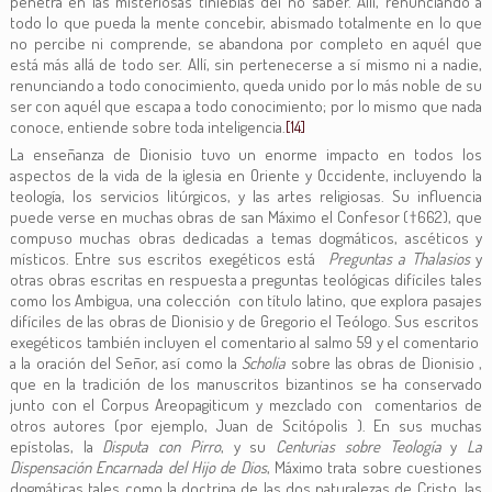
penetra en las misteriosas tinieblas del no saber. Allí, renunciando a
todo lo que pueda la mente concebir, abismado totalmente en lo que
no percibe ni comprende, se abandona por completo en aquél que
está más allá de todo ser. Allí, sin pertenecerse a sí mismo ni a nadie,
renunciando a todo conocimiento, queda unido por lo más noble de su
ser con aquél que escapa a todo conocimiento; por lo mismo que nada
conoce, entiende sobre toda inteligencia.
[14]
La enseñanza de Dionisio tuvo un enorme impacto en todos los
aspectos de la vida de la iglesia en Oriente y Occidente, incluyendo la
teología, los servicios litúrgicos, y las artes religiosas. Su influencia
puede verse en muchas obras de san Máximo el Confesor (†662), que
compuso muchas obras dedicadas a temas dogmáticos, ascéticos y
místicos. Entre sus escritos exegéticos está
Preguntas a Thalasios
y
otras obras escritas en respuesta a preguntas teológicas difíciles tales
como los Ambigua, una colección con título latino, que explora pasajes
difíciles de las obras de Dionisio y de Gregorio el Teólogo. Sus escritos
exegéticos también incluyen el comentario al salmo 59 y el comentario
a la oración del Señor, así como la
Scholia
sobre las obras de Dionisio ,
que en la tradición de los manuscritos bizantinos se ha conservado
junto con el Corpus Areopagiticum y mezclado con comentarios de
otros autores (por ejemplo, Juan de Scitópolis ). En sus muchas
epístolas, la
Disputa con Pirro
, y su
Centurias sobre Teología
y
La
Dispensación Encarnada del Hijo de Dios
, Máximo trata sobre cuestiones
dogmáticas tales como la doctrina de las dos naturalezas de Cristo, las