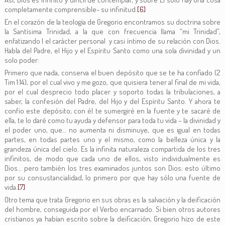
completamente comprensible- su infinitud.
[6]
En el corazón de la teología de Gregorio encontramos su doctrina sobre
la Santísima Trinidad, a la que con frecuencia llama “mi Trinidad”,
enfatizando l el carácter personal y casi íntimo de su relación con Dios.
Habla del Padre, el Hijo y el Espíritu Santo como una sola divinidad y un
solo poder:
Primero que nada, conserva el buen depósito que se te ha confiado (2
Tim 1:14), por el cual vivo y me gozo, que quisiera tener al final de mi vida,
por el cual desprecio todo placer y soporto todas la tribulaciones, a
saber, la confesión del Padre, del Hijo y del Espíritu Santo. Y ahora te
confío este depósito; con él te sumergiré en la fuente y te sacaré de
ella, te lo daré como tu ayuda y defensor para toda tu vida – la divinidad y
el poder uno, que… no aumenta ni disminuye, que es igual en todas
partes, en todas partes uno y el mismo, como la belleza única y la
grandeza única del cielo. Es la infinita naturaleza compartida de los tres
infinitos, de modo que cada uno de ellos, visto individualmente es
Dios… pero también los tres examinados juntos son Dios: esto último
por su consustancialidad, lo primero por que hay sólo una fuente de
vida.
[7]
Otro tema que trata Gregorio en sus obras es la salvación y la deificación
del hombre, conseguida por el Verbo encarnado. Si bien otros autores
cristianos ya habían escrito sobre la deificación, Gregorio hizo de este