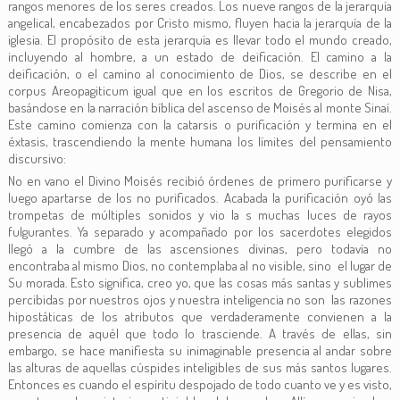
rangos menores de los seres creados. Los nueve rangos de la jerarquía
angelical, encabezados por Cristo mismo, fluyen hacia la jerarquía de la
iglesia. El propósito de esta jerarquía es llevar todo el mundo creado,
incluyendo al hombre, a un estado de deificación. El camino a la
deificación, o el camino al conocimiento de Dios, se describe en el
corpus Areopagiticum igual que en los escritos de Gregorio de Nisa,
basándose en la narración bíblica del ascenso de Moisés al monte Sinaí.
Este camino comienza con la catarsis o purificación y termina en el
éxtasis, trascendiendo la mente humana los límites del pensamiento
discursivo:
No en vano el Divino Moisés recibió órdenes de primero purificarse y
luego apartarse de los no purificados. Acabada la purificación oyó las
trompetas de múltiples sonidos y vio la s muchas luces de rayos
fulgurantes. Ya separado y acompañado por los sacerdotes elegidos
llegó a la cumbre de las ascensiones divinas, pero todavía no
encontraba al mismo Dios, no contemplaba al no visible, sino el lugar de
Su morada. Esto significa, creo yo, que las cosas más santas y sublimes
percibidas por nuestros ojos y nuestra inteligencia no son las razones
hipostáticas de los atributos que verdaderamente convienen a la
presencia de aquél que todo lo trasciende. A través de ellas, sin
embargo, se hace manifiesta su inimaginable presencia al andar sobre
las alturas de aquellas cúspides inteligibles de sus más santos lugares.
Entonces es cuando el espíritu despojado de todo cuanto ve y es visto,