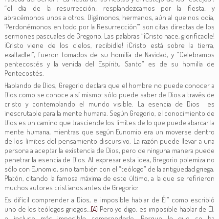
“el día de la resurrección; resplandezcamos por la fiesta, y
abracémonos unos a otros. Digámonos, hermanos, aún al que nos odia,
‘Perdonémonos en todo por la Resurrección’” son citas directas de los
sermones pascuales de Gregorio. Las palabras “¡Cristo nace, glorificadle!
¡Cristo viene de los cielos, recibidle! ¡Cristo está sobre la tierra,
exaltadle!”, fueron tomados de su homilía de Navidad, y “Celebramos
pentecostés y la venida del Espíritu Santo” es de su homilía de
Pentecostés.
Hablando de Dios, Gregorio declara que el hombre no puede conocer a
Dios como se conoce a sí mismo: sólo puede saber de Dios a través de
cristo y contemplando el mundo visible. La esencia de Dios es
inescrutable para la mente humana. Según Gregorio, el conocimiento de
Dios es un camino que trasciende los límites de lo que puede abarcar la
mente humana, mientras que según Eunomio era un moverse dentro
de los límites del pensamiento discursivo. La razón puede llevar a una
persona a aceptar la existencia de Dios, pero de ninguna manera puede
penetrar la esencia de Dios. Al expresar esta idea, Gregorio polemiza no
sólo con Eunomio, sino también con el “teólogo” de la antigüedad griega,
Platón, citando la famosa máxima de este último, a la que se refirieron
muchos autores cristianos antes de Gregorio:
Es difícil comprender a Dios, e imposible hablar de Él” como escribió
uno de los teólogos griegos…
[4]
Pero yo digo: es imposible hablar de Él,
e incluso más imposible comprenderlo. Porque lo que se ha