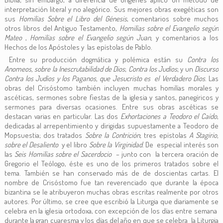
interpretación literal y no alegórico. Sus mejores obras exegéticas son
sus
Homilías Sobre el Libro del Génesis
, comentarios sobre muchos
otros libros del Antiguo Testamento,
Homilías sobre el Evangelio según
Mateo
,
Homilías sobre el Evangelio según Juan,
y comentarios a los
Hechos de los Apóstoles y las epístolas de Pablo.
Entre su producción dogmática y polémica están su
Contra los
Anomeos, sobre la Inescrutabilidad de Dios
;
Contra los Judíos
; y un
Discurso
Contra los Judíos y los Paganos, que Jesucristo es el Verdadero Dios
. Las
obras del Crisóstomo también incluyen muchas homilías morales y
ascéticas, sermones sobre fiestas de la iglesia y santos, panegíricos y
sermones para diversas ocasiones. Entre sus obras ascéticas se
destacan varias en particular. Las dos
Exhortaciones a Teodoro el Caído
,
dedicadas al arrepentimiento y dirigidas supuestamente a Teodoro de
Mopsuestia; dos tratados
Sobre la Contrición
; tres epístolas
A Stagirio,
sobre el Desaliento
y el libro
Sobre la Virginidad
. De especial interés son
las
Seis Homilías sobre el Sacerdocio
– junto con la tercera oración de
Gregorio el Teólogo, éste es uno de los primeros tratados sobre el
tema. También se han conservado más de de doscientas cartas. El
nombre de Crisóstomo fue tan reverenciado que durante la época
bizantina se le atribuyeron muchas obras escritas realmente por otros
autores. Por último, se cree que escribió la Liturgia que diariamente se
celebra en la iglesia ortodoxa, con excepción de los días entre semana
durante la gran cuaresma y los días del año en que se celebra la Liturgia