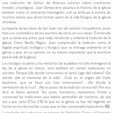
una colección de dichos de diversos autores sobre cuestiones
morales y teológicas. Juan Damasceno pasaría a la historia de la iglesia
también como un eminente himnógrafo: a él se atribuye la autoría de
muchos textos que ahora forman parte de la vida litúrgica de la iglesia
ortodoxa.
La mayoría de las obras de San Juan son de carácter recopilatorio, pues
hizo uso sistemático de los escritos de otros en sus obras. Él entendía
que su tarea era, antes que nada, recolectar y ordenar la tradición de la
iglesia. Como Basilio Magno, Juan comprendió la tradición como el
legado espiritual, teológico y litúrgico que se entrega oralmente en la
iglesia, y que, en su opinión, no es menos importante que la escritura
para la vida de la iglesia:
Los testigos oculares y los ministros de la palabra no sólo entregaron la
ley de la iglesia en textos, sino también en ciertas tradiciones no
escritas. Porque ¿de donde conocemos el santo lugar del calvario? ¿De
dónde sale el memorial de la vida?… ¿Cuál es el origen del triple
bautismo, que se hace con tres inmersiones?… ¿De dónde la
veneración de la cruz?… ¿No es acaso de la tradición no escrita? Por eso
dice el divino apóstol, “Así pues, hermanos, manteneos firmes y
conservad las tradiciones que habéis aprendido de nosotros, de viva
voz o por carta.”[2Tes 2:15] Ya que en la iglesia se han ido legando en
forma no escrita muchas cosas que se han conservado hasta ahora.
[15]
La tradición de la iglesia es un criterio de fidelidad a Cristo y al Evangelio