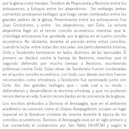
por la iglesia como herejes: Teodoro de Mopsuestia y Nestorio entre los
antioquenos, y Eutiquio entre los alejandrinos. Sin embargo, ambas
corrientes produjeron teólogos que luego serían nombrados entre los
grandes padres de la iglesia. Preeminente entre los antioquenos fue
Juan Crisóstomo, y entre los alejandrinos, san Cirilo. La victoria
alejandrina llegó en el tercer concilio ecuménico, mientras que la
cristología antioquena fue aprobada por la iglesia en el cuarto concilio
ecuménico. No obstante, durante el periodo entre estos concilios,
cuando la lucha entre estas dos escuelas era particularmente intensa,
Cirilo y Teodoreto terminaron en lados distintos de las barricadas. El
primero se declaró contra la herejía de Nestorio, mientras que el
segundo defendió por mucho tiempo a Nestorio, escribiendo
polémicas contra Cirilo. Estas obras de Teodoreto fueron condenadas
en el quinto concilio ecuménico; con todo, sus demás escritos fueron
reconocidos como ortodoxos, y Teodoreto fue canonizado junto con
Cirilo. Así, dos grandes teólogos que – cada cual a su modo –
defendieron y desarrollaron la doctrina ortodoxa, y que no pudieron
reconciliarse en vida, fueron reconciliados en la conciencia de la iglesia.
Los escritos atribuidos a Dionisio el Areopagita, que en el ambiente
académico se conocen como el
Corpus Areopagiticum
, ocupan un lugar
especial en la literatura cristiana de oriente durante la época de los
concilios ecuménicos. Dionisio el Areopagita vivió en el siglo primero y
fue convertido al cristianismo por San Pablo (Hch17:34) y según la