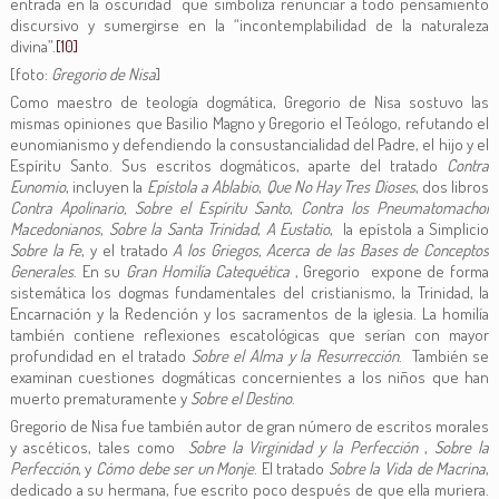
entrada en la oscuridad que simboliza renunciar a todo pensamiento
discursivo y sumergirse en la “incontemplabilidad de la naturaleza
divina”.
[10]
[foto:
Gregorio de Nisa
]
Como maestro de teología dogmática, Gregorio de Nisa sostuvo las
mismas opiniones que Basilio Magno y Gregorio el Teólogo, refutando el
eunomianismo y defendiendo la consustancialidad del Padre, el hijo y el
Espíritu Santo. Sus escritos dogmáticos, aparte del tratado
Contra
Eunomio
, incluyen la
Epístola a Ablabio
,
Que No Hay Tres Dioses
, dos libros
Contra Apolinario, Sobre el Espíritu Santo
,
Contra los Pneumatomachoi
Macedonianos
,
Sobre la Santa Trinidad
,
A Eustatio
, la epístola a Simplicio
Sobre la Fe
, y el tratado
A los Griegos, Acerca de las Bases de Conceptos
Generales
. En su
Gran Homilía Catequética
, Gregorio expone de forma
sistemática los dogmas fundamentales del cristianismo, la Trinidad, la
Encarnación y la Redención y los sacramentos de la iglesia. La homilía
también contiene reflexiones escatológicas que serían con mayor
profundidad en el tratado
Sobre el Alma y la Resurrección
. También se
examinan cuestiones dogmáticas concernientes a los niños que han
muerto prematuramente y
Sobre el Destino
.
Gregorio de Nisa fue también autor de gran número de escritos morales
y ascéticos, tales como
Sobre la Virginidad y la Perfección
,
Sobre la
Perfección
, y
Cómo debe ser un Monje
. El tratado
Sobre la
Vida de Macrina
,
dedicado a su hermana, fue escrito poco después de que ella muriera.