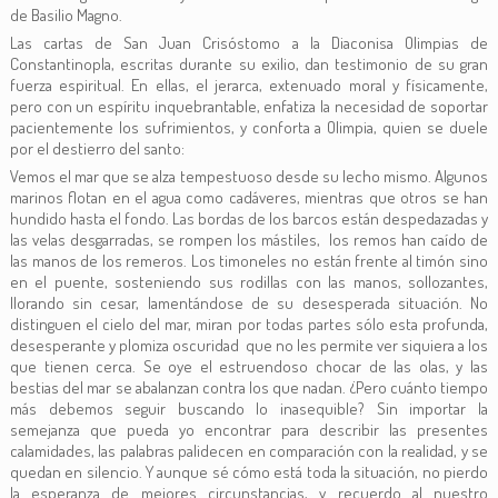
de Basilio Magno.
Las cartas de San Juan Crisóstomo a la Diaconisa Olimpias de
Constantinopla, escritas durante su exilio, dan testimonio de su gran
fuerza espiritual. En ellas, el jerarca, extenuado moral y físicamente,
pero con un espíritu inquebrantable, enfatiza la necesidad de soportar
pacientemente los sufrimientos, y conforta a Olimpia, quien se duele
por el destierro del santo:
Vemos el mar que se alza tempestuoso desde su lecho mismo. Algunos
marinos flotan en el agua como cadáveres, mientras que otros se han
hundido hasta el fondo. Las bordas de los barcos están despedazadas y
las velas desgarradas, se rompen los mástiles, los remos han caído de
las manos de los remeros. Los timoneles no están frente al timón sino
en el puente, sosteniendo sus rodillas con las manos, sollozantes,
llorando sin cesar, lamentándose de su desesperada situación. No
distinguen el cielo del mar, miran por todas partes sólo esta profunda,
desesperante y plomiza oscuridad que no les permite ver siquiera a los
que tienen cerca. Se oye el estruendoso chocar de las olas, y las
bestias del mar se abalanzan contra los que nadan. ¿Pero cuánto tiempo
más debemos seguir buscando lo inasequible? Sin importar la
semejanza que pueda yo encontrar para describir las presentes
calamidades, las palabras palidecen en comparación con la realidad, y se
quedan en silencio. Y aunque sé cómo está toda la situación, no pierdo
la esperanza de mejores circunstancias, y recuerdo al nuestro