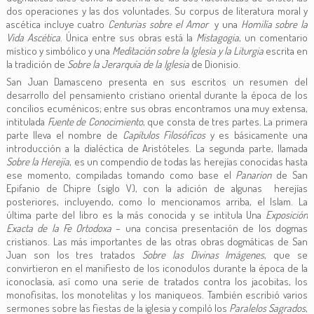
dos operaciones y las dos voluntades. Su corpus de literatura moral y
ascética incluye cuatro
Centurias sobre el Amor
y una
Homilía sobre la
Vida Ascética
. Única entre sus obras está la
Mistagogia
, un comentario
místico y simbólico y una
Meditación sobre la Iglesia y la Liturgia
escrita en
la tradición de
Sobre la Jerarquía de la Iglesia
de Dionisio.
San Juan Damasceno presenta en sus escritos un resumen del
desarrollo del pensamiento cristiano oriental durante la época de los
concilios ecuménicos; entre sus obras encontramos una muy extensa,
intitulada
Fuente de Conocimiento
, que consta de tres partes. La primera
parte lleva el nombre de
Capítulos Filosóficos
y es básicamente una
introducción a la dialéctica de Aristóteles. La segunda parte, llamada
Sobre la Herejía
, es un compendio de todas las herejías conocidas hasta
ese momento, compiladas tomando como base el
Panarion
de San
Epifanio de Chipre (siglo V), con la adición de algunas herejías
posteriores, incluyendo, como lo mencionamos arriba, el Islam. La
última parte del libro es la más conocida y se intitula Una
Exposición
Exacta de la Fe Ortodoxa
– una concisa presentación de los dogmas
cristianos. Las más importantes de las otras obras dogmáticas de San
Juan son los tres tratados
Sobre las Divinas Imágenes
, que se
convirtieron en el manifiesto de los iconodulos durante la época de la
iconoclasia, así como una serie de tratados contra los jacobitas, los
monofisitas, los monotelitas y los maniqueos. También escribió varios
sermones sobre las fiestas de la iglesia y compiló los
Paralelos Sagrados
,