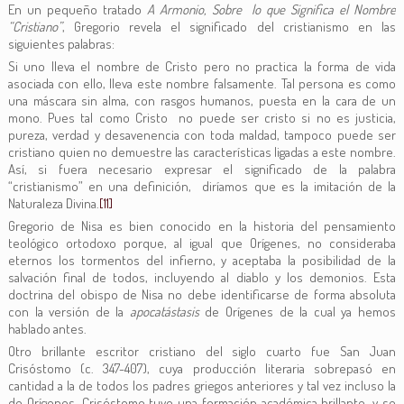
En un pequeño tratado
A Armonio, Sobre lo que Significa el Nombre
“Cristiano”
, Gregorio revela el significado del cristianismo en las
siguientes palabras:
Si uno lleva el nombre de Cristo pero no practica la forma de vida
asociada con ello, lleva este nombre falsamente. Tal persona es como
una máscara sin alma, con rasgos humanos, puesta en la cara de un
mono. Pues tal como Cristo no puede ser cristo si no es justicia,
pureza, verdad y desavenencia con toda maldad, tampoco puede ser
cristiano quien no demuestre las características ligadas a este nombre.
Así, si fuera necesario expresar el significado de la palabra
“cristianismo” en una definición, diríamos que es la imitación de la
Naturaleza Divina.
[11]
Gregorio de Nisa es bien conocido en la historia del pensamiento
teológico ortodoxo porque, al igual que Orígenes, no consideraba
eternos los tormentos del infierno, y aceptaba la posibilidad de la
salvación final de todos, incluyendo al diablo y los demonios. Esta
doctrina del obispo de Nisa no debe identificarse de forma absoluta
con la versión de la
apocatástasis
de Orígenes de la cual ya hemos
hablado antes.
Otro brillante escritor cristiano del siglo cuarto fue San Juan
Crisóstomo (c. 347-407), cuya producción literaria sobrepasó en
cantidad a la de todos los padres griegos anteriores y tal vez incluso la
de Orígenes. Crisóstomo tuvo una formación académica brillante, y se