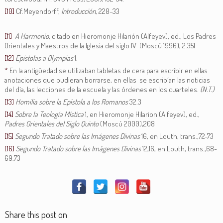
[10]
Cf.Meyendorff,
Introducción
, 228-33
[11]
A Harmonio
, citado en Hieromonje Hilarión (Alfeyev), ed., Los Padres
Orientales y Maestros de la Iglesia del siglo IV (Moscú 1996), 2.351
[12]
Epístolas a Olympias
1.
*
En la antigüedad se utilizaban tabletas de cera para escribir en ellas
anotaciones que pudieran borrarse, en ellas se escribían las noticias
del día, las lecciones de la escuela y las órdenes en los cuarteles.
(N.T.)
[13]
Homilía sobre la Epístola a los Romanos
32.3
[14]
Sobre la Teología Mística
1, en Hieromonje Hilarion (Alfeyev), ed.,
Padres Orientales del Siglo Quinto
(Moscú 2000),208
[15]
Segundo Tratado sobre las Imágenes Divinas
16, en Louth, trans.,72-73
[16]
Segundo Tratado sobre las Imágenes Divinas
12,16, en Louth, trans.,68-
69,73
Share this post on