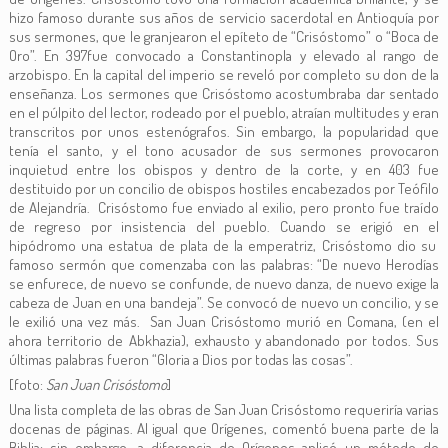
hizo famoso durante sus años de servicio sacerdotal en Antioquía por
sus sermones, que le granjearon el epíteto de “Crisóstomo” o “Boca de
Oro”. En 397fue convocado a Constantinopla y elevado al rango de
arzobispo. En la capital del imperio se reveló por completo su don de la
enseñanza. Los sermones que Crisóstomo acostumbraba dar sentado
en el púlpito del lector, rodeado por el pueblo, atraían multitudes y eran
transcritos por unos estenógrafos. Sin embargo, la popularidad que
tenía el santo, y el tono acusador de sus sermones provocaron
inquietud entre los obispos y dentro de la corte, y en 403 fue
destituido por un concilio de obispos hostiles encabezados por Teófilo
de Alejandría. Crisóstomo fue enviado al exilio, pero pronto fue traído
de regreso por insistencia del pueblo. Cuando se erigió en el
hipódromo una estatua de plata de la emperatriz, Crisóstomo dio su
famoso sermón que comenzaba con las palabras: “De nuevo Herodías
se enfurece, de nuevo se confunde, de nuevo danza, de nuevo exige la
cabeza de Juan en una bandeja”. Se convocó de nuevo un concilio, y se
le exilió una vez más. San Juan Crisóstomo murió en Comana, (en el
ahora territorio de Abkhazia), exhausto y abandonado por todos. Sus
últimas palabras fueron “Gloria a Dios por todas las cosas”.
[foto:
San Juan Crisóstomo
]
Una lista completa de las obras de San Juan Crisóstomo requeriría varias
docenas de páginas. Al igual que Orígenes, comentó buena parte de la
Biblia; sin embargo, a diferencia de Orígenes aplicó un método de