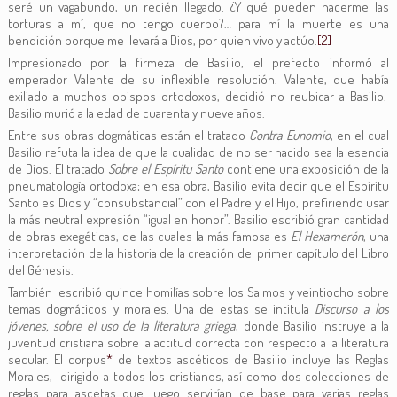
seré un vagabundo, un recién llegado. ¿Y qué pueden hacerme las
torturas a mí, que no tengo cuerpo?… para mí la muerte es una
bendición porque me llevará a Dios, por quien vivo y actúo.
[2]
Impresionado por la firmeza de Basilio, el prefecto informó al
emperador Valente de su inflexible resolución. Valente, que había
exiliado a muchos obispos ortodoxos, decidió no reubicar a Basilio.
Basilio murió a la edad de cuarenta y nueve años.
Entre sus obras dogmáticas están el tratado
Contra Eunomio
, en el cual
Basilio refuta la idea de que la cualidad de no ser nacido sea la esencia
de Dios. El tratado
Sobre el Espíritu Santo
contiene una exposición de la
pneumatología ortodoxa; en esa obra, Basilio evita decir que el Espíritu
Santo es Dios y “consubstancial” con el Padre y el Hijo, prefiriendo usar
la más neutral expresión “igual en honor”. Basilio escribió gran cantidad
de obras exegéticas, de las cuales la más famosa es
El Hexamerón
, una
interpretación de la historia de la creación del primer capítulo del Libro
del Génesis.
También escribió quince homilías sobre los Salmos y veintiocho sobre
temas dogmáticos y morales. Una de estas se intitula
Discurso a los
jóvenes, sobre el uso de la literatura griega
, donde Basilio instruye a la
juventud cristiana sobre la actitud correcta con respecto a la literatura
secular. El corpus
*
de textos ascéticos de Basilio incluye las Reglas
Morales, dirigido a todos los cristianos, así como dos colecciones de
reglas para ascetas que luego servirían de base para varias reglas