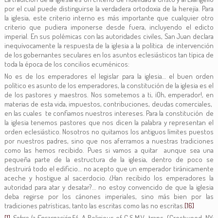
por el cual puede distinguirse la verdadera ortodoxia de la herejía. Para
la iglesia, este criterio interno es más importante que cualquier otro
criterio que pudiera imponerse desde fuera, incluyendo el edicto
imperial. En sus polémicas con las autoridades civiles, San Juan declara
inequívocamente la respuesta de la iglesia a la política de intervención
de los gobernantes seculares en los asuntos eclesiásticos tan típica de
toda la época de los concilios ecuménicos:
No es de los emperadores el legislar para la iglesia… el buen orden
político es asunto de los emperadores, la constitución de la iglesia es el
de los pastores y maestros. Nos sometemos a ti, ¡Oh, emperador!, en
materias de esta vida, impuestos, contribuciones, deudas comerciales,
en las cuales te confiamos nuestros intereses. Para la constitución de
la iglesia tenemos pastores que nos dicen la palabra y representan el
orden eclesiástico. Nosotros no quitamos los antiguos límites puestos
por nuestros padres, sino que nos aferramos a nuestras tradiciones
como las hemos recibido. Pues si vamos a quitar aunque sea una
pequeña parte de la estructura de la iglesia, dentro de poco se
destruirá todo el edificio… no acepto que un emperador tiránicamente
aceche y hostigue al sacerdocio. ¿Han recibido los emperadores la
autoridad para atar y desatar?… no estoy convencido de que la iglesia
deba regirse por los cánones imperiales, sino más bien por las
tradiciones patrísticas, tanto las escritas como las no escritas.
[16]
[1]
Sobre la Encarnación
54, A Religious of C.S.M.V., trans. (Crestwood, NY: