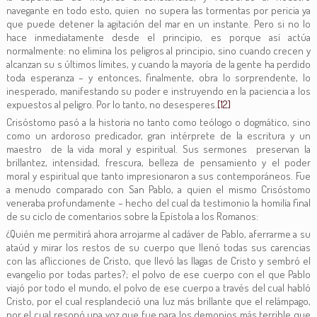
navegante en todo esto, quien no supera las tormentas por pericia ya
que puede detener la agitación del mar en un instante. Pero si no lo
hace inmediatamente desde el principio, es porque así actúa
normalmente: no elimina los peligros al principio, sino cuando crecen y
alcanzan su s últimos límites, y cuando la mayoría de la gente ha perdido
toda esperanza – y entonces, finalmente, obra lo sorprendente, lo
inesperado, manifestando su poder e instruyendo en la paciencia a los
expuestos al peligro. Por lo tanto, no desesperes.
[12]
Crisóstomo pasó a la historia no tanto como teólogo o dogmático, sino
como un ardoroso predicador, gran intérprete de la escritura y un
maestro de la vida moral y espiritual. Sus sermones preservan la
brillantez, intensidad, frescura, belleza de pensamiento y el poder
moral y espiritual que tanto impresionaron a sus contemporáneos. Fue
a menudo comparado con San Pablo, a quien el mismo Crisóstomo
veneraba profundamente – hecho del cual da testimonio la homilía final
de su ciclo de comentarios sobre la Epístola a los Romanos:
¿Quién me permitirá ahora arrojarme al cadáver de Pablo, aferrarme a su
ataúd y mirar los restos de su cuerpo que llenó todas sus carencias
con las aflicciones de Cristo, que llevó las llagas de Cristo y sembró el
evangelio por todas partes?; el polvo de ese cuerpo con el que Pablo
viajó por todo el mundo, el polvo de ese cuerpo a través del cual habló
Cristo, por el cual resplandeció una luz más brillante que el relámpago,
por el cual resonó una voz que fue para los demonios más terrible que