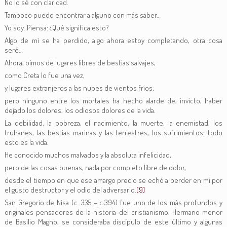
No lo sé con claridad.
Tampoco puedo encontrar a alguno con más saber…
Yo soy. Piensa: ¿Qué significa esto?
Algo de mí se ha perdido, algo ahora estoy completando, otra cosa
seré…
Ahora, oímos de lugares libres de bestias salvajes,
como Creta lo fue una vez,
y lugares extranjeros a las nubes de vientos fríos;
pero ninguno entre los mortales ha hecho alarde de, invicto, haber
dejado los dolores, los odiosos dolores de la vida.
La debilidad, la pobreza, el nacimiento, la muerte, la enemistad, los
truhanes, las bestias marinas y las terrestres, los sufrimientos: todo
esto es la vida.
He conocido muchos malvados y la absoluta infelicidad,
pero de las cosas buenas, nada por completo libre de dolor,
desde el tiempo en que ese amargo precio se echó a perder en mi por
el gusto destructor y el odio del adversario.
[9]
San Gregorio de Nisa (c. 335 – c.394) fue uno de los más profundos y
originales pensadores de la historia del cristianismo. Hermano menor
de Basilio Magno, se consideraba discípulo de este último y algunas