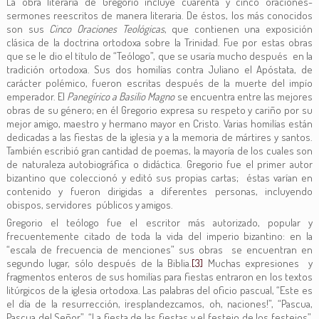
La obra literaria de Gregorio incluye cuarenta y cinco oraciones-
sermones reescritos de manera literaria. De éstos, los más conocidos
son sus
Cinco Oraciones Teológicas
, que contienen una exposición
clásica de la doctrina ortodoxa sobre la Trinidad. Fue por estas obras
que se le dio el título de “Teólogo”, que se usaría mucho después en la
tradición ortodoxa. Sus dos homilías contra Juliano el Apóstata, de
carácter polémico, fueron escritas después de la muerte del impío
emperador. El
Panegírico a Basilio Magno
se encuentra entre las mejores
obras de su género; en él Gregorio expresa su respeto y cariño por su
mejor amigo, maestro y hermano mayor en Cristo. Varias homilías están
dedicadas a las fiestas de la iglesia y a la memoria de mártires y santos.
También escribió gran cantidad de poemas, la mayoría de los cuales son
de naturaleza autobiográfica o didáctica. Gregorio fue el primer autor
bizantino que coleccionó y editó sus propias cartas; éstas varían en
contenido y fueron dirigidas a diferentes personas, incluyendo
obispos, servidores públicos y amigos.
Gregorio el teólogo fue el escritor más autorizado, popular y
frecuentemente citado de toda la vida del imperio bizantino: en la
“escala de frecuencia de menciones” sus obras se encuentran en
segundo lugar, sólo después de la Biblia.
[3]
Muchas expresiones y
fragmentos enteros de sus homilías para fiestas entraron en los textos
litúrgicos de la iglesia ortodoxa. Las palabras del oficio pascual, “Este es
el día de la resurrección, ¡resplandezcamos, oh, naciones!”, “Pascua,
Pascua del Señor”, “La fiesta de las fiestas y el festejo de los festejos”,