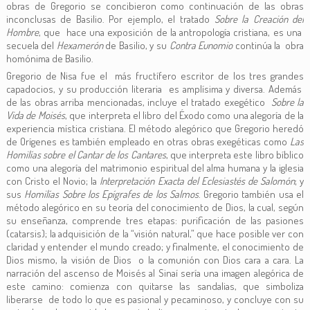
obras de Gregorio se concibieron como continuación de las obras
inconclusas de Basilio. Por ejemplo, el tratado
Sobre la Creación del
Hombre
, que hace una exposición de la antropología cristiana, es una
secuela del
Hexamerón
de Basilio, y su
Contra Eunomio
continúa la obra
homónima de Basilio.
Gregorio de Nisa fue el más fructífero escritor de los tres grandes
capadocios, y su producción literaria es amplísima y diversa. Además
de las obras arriba mencionadas, incluye el tratado exegético
Sobre la
Vida de Moisés
, que interpreta el libro del Éxodo como una alegoría de la
experiencia mística cristiana. El método alegórico que Gregorio heredó
de Orígenes es también empleado en otras obras exegéticas como
Las
Homilías sobre el Cantar de los Cantares
, que interpreta este libro bíblico
como una alegoría del matrimonio espiritual del alma humana y la iglesia
con Cristo el Novio; la
Interpretación Exacta del Eclesiastés de Salomón
; y
sus
Homilías Sobre los Epígrafes de los Salmos
. Gregorio también usa el
método alegórico en su teoría del conocimiento de Dios, la cual, según
su enseñanza, comprende tres etapas: purificación de las pasiones
(catarsis); la adquisición de la “visión natural,” que hace posible ver con
claridad y entender el mundo creado; y finalmente, el conocimiento de
Dios mismo, la visión de Dios o la comunión con Dios cara a cara. La
narración del ascenso de Moisés al Sinaí sería una imagen alegórica de
este camino: comienza con quitarse las sandalias, que simboliza
liberarse de todo lo que es pasional y pecaminoso, y concluye con su