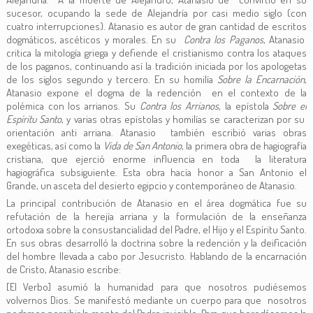
sucesor, ocupando la sede de Alejandría por casi medio siglo (con
cuatro interrupciones). Atanasio es autor de gran cantidad de escritos
dogmáticos, ascéticos y morales. En su
Contra los Paganos
, Atanasio
critica la mitología griega y defiende el cristianismo contra los ataques
de los paganos, continuando así la tradición iniciada por los apologetas
de los siglos segundo y tercero. En su homilía
Sobre la Encarnación
,
Atanasio expone el dogma de la redención en el contexto de la
polémica con los arrianos. Su
Contra los Arrianos
, la epístola
Sobre el
Espíritu Santo
, y varias otras epístolas y homilías se caracterizan por su
orientación anti arriana. Atanasio también escribió varias obras
exegéticas, así como la
Vida de San Antonio
, la primera obra de hagiografía
cristiana, que ejerció enorme influencia en toda la literatura
hagiográfica subsiguiente. Esta obra hacía honor a San Antonio el
Grande, un asceta del desierto egipcio y contemporáneo de Atanasio.
La principal contribución de Atanasio en el área dogmática fue su
refutación de la herejía arriana y la formulación de la enseñanza
ortodoxa sobre la consustancialidad del Padre, el Hijo y el Espíritu Santo.
En sus obras desarrolló la doctrina sobre la redención y la deificación
del hombre llevada a cabo por Jesucristo. Hablando de la encarnación
de Cristo, Atanasio escribe:
[El Verbo] asumió la humanidad para que nosotros pudiésemos
volvernos Dios. Se manifestó mediante un cuerpo para que nosotros