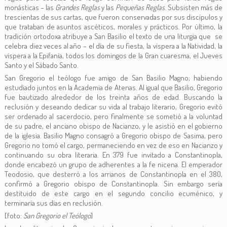
monásticas – las
Grandes Reglas
y las
Pequeñas Reglas
. Subsisten más de
trescientas de sus cartas, que fueron conservadas por sus discípulos y
que trataban de asuntos ascéticos, morales y prácticos. Por último, la
tradición ortodoxa atribuye a San Basilio el texto de una liturgia que se
celebra diez veces al año – el día de su fiesta, la víspera a la Natividad, la
víspera a la Epifanía, todos los domingos de la Gran cuaresma, el Jueves
Santo y el Sábado Santo.
San Gregorio el teólogo fue amigo de San Basilio Magno; habiendo
estudiado juntos en la Academia de Atenas. Al igual que Basilio, Gregorio
fue bautizado alrededor de los treinta años de edad. Buscando la
reclusión y deseando dedicar su vida al trabajo literario, Gregorio evitó
ser ordenado al sacerdocio, pero finalmente se sometió a la voluntad
de su padre, el anciano obispo de Nacianzo, y le asistió en el gobierno
de la iglesia. Basilio Magno consagró a Gregorio obispo de Sasima, pero
Gregorio no tomó el cargo, permaneciendo en vez de eso en Nacianzo y
continuando su obra literaria. En 379 fue invitado a Constantinopla,
donde encabezó un grupo de adherentes a la fe nicena. El emperador
Teodosio, que desterró a los arrianos de Constantinopla en el 380,
confirmó a Gregorio obispo de Constantinopla. Sin embargo sería
destituido de este cargo en el segundo concilio ecuménico, y
terminaría sus días en reclusión.
[foto:
San Gregorio el Teólogo
]