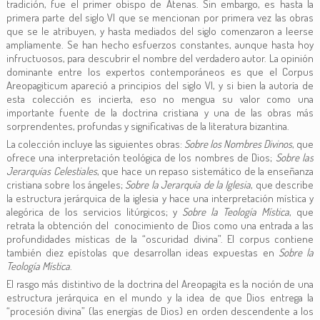
tradición, fue el primer obispo de Atenas. Sin embargo, es hasta la
primera parte del siglo VI que se mencionan por primera vez las obras
que se le atribuyen, y hasta mediados del siglo comenzaron a leerse
ampliamente. Se han hecho esfuerzos constantes, aunque hasta hoy
infructuosos, para descubrir el nombre del verdadero autor. La opinión
dominante entre los expertos contemporáneos es que el Corpus
Areopagiticum apareció a principios del siglo VI, y si bien la autoría de
esta colección es incierta, eso no mengua su valor como una
importante fuente de la doctrina cristiana y una de las obras más
sorprendentes, profundas y significativas de la literatura bizantina.
La colección incluye las siguientes obras:
Sobre los Nombres Divinos
, que
ofrece una interpretación teológica de los nombres de Dios;
Sobre las
Jerarquías Celestiales
, que hace un repaso sistemático de la enseñanza
cristiana sobre los ángeles;
Sobre la Jerarquía de la Iglesia
, que describe
la estructura jerárquica de la iglesia y hace una interpretación mística y
alegórica de los servicios litúrgicos; y
Sobre la Teología Mística
, que
retrata la obtención del conocimiento de Dios como una entrada a las
profundidades místicas de la “oscuridad divina”. El corpus contiene
también diez epístolas que desarrollan ideas expuestas en
Sobre la
Teología Mística
.
El rasgo más distintivo de la doctrina del Areopagita es la noción de una
estructura jerárquica en el mundo y la idea de que Dios entrega la
“procesión divina” (las energías de Dios) en orden descendente a los