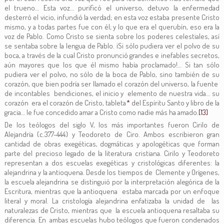
el trueno… Esta voz… purificó el universo, detuvo la enfermedad
desterró el vicio, infundió la verdad; en esta voz estaba presente Cristo
mismo, y a todas partes fue con él; y lo que era el querubín, eso era la
voz de Pablo. Como Cristo se sienta sobre los poderes celestiales, así
se sentaba sobre la lengua de Pablo. ¡Si sólo pudiera ver el polvo de su
boca, a través de la cual Cristo pronunció grandes e inefables secretos,
aún mayores que los que él mismo había proclamado!… Si tan sólo
pudiera ver el polvo, no sólo de la boca de Pablo, sino también de su
corazón, que bien podría ser llamado el corazón del universo, la fuente
de incontables bendiciones, el inicio y elemento de nuestra vida… su
corazón era el corazón de Cristo, tableta
*
del Espíritu Santo y libro de la
gracia… le fue concedido amar a Cristo como nadie más ha amado.
[13]
De los teólogos del siglo V, los más importantes fueron Cirilo de
Alejandría (c.377-444) y Teodoreto de Ciro. Ambos escribieron gran
cantidad de obras exegéticas, dogmáticas y apologéticas que forman
parte del precioso legado de la literatura cristiana. Cirilo y Teodoreto
representan a dos escuelas exegéticas y cristológicas diferentes: la
alejandrina y la antioquena. Desde los tiempos de Clemente y Orígenes,
la escuela alejandrina se distinguió por la interpretación alegórica de la
Escritura, mientras que la antioquena estaba marcada por un enfoque
literal y moral. La cristología alejandrina enfatizaba la unidad de las
naturalezas de Cristo, mientras que la escuela antioquena resaltaba su
diferencia. En ambas escuelas hubo teólogos que fueron condenados