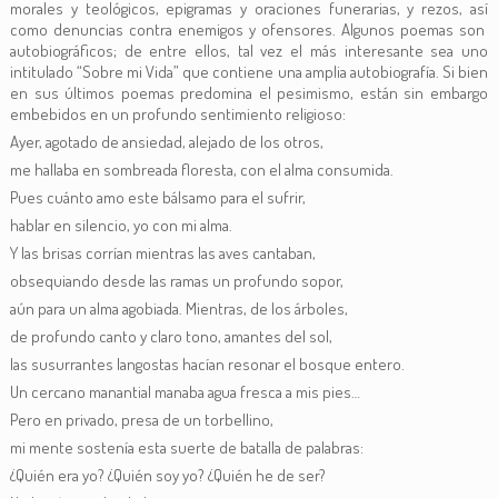
morales y teológicos, epigramas y oraciones funerarias, y rezos, así
como denuncias contra enemigos y ofensores. Algunos poemas son
autobiográficos; de entre ellos, tal vez el más interesante sea uno
intitulado “Sobre mi Vida” que contiene una amplia autobiografía. Si bien
en sus últimos poemas predomina el pesimismo, están sin embargo
embebidos en un profundo sentimiento religioso:
Ayer, agotado de ansiedad, alejado de los otros,
me hallaba en sombreada floresta, con el alma consumida.
Pues cuánto amo este bálsamo para el sufrir,
hablar en silencio, yo con mi alma.
Y las brisas corrían mientras las aves cantaban,
obsequiando desde las ramas un profundo sopor,
aún para un alma agobiada. Mientras, de los árboles,
de profundo canto y claro tono, amantes del sol,
las susurrantes langostas hacían resonar el bosque entero.
Un cercano manantial manaba agua fresca a mis pies…
Pero en privado, presa de un torbellino,
mi mente sostenía esta suerte de batalla de palabras:
¿Quién era yo? ¿Quién soy yo? ¿Quién he de ser?