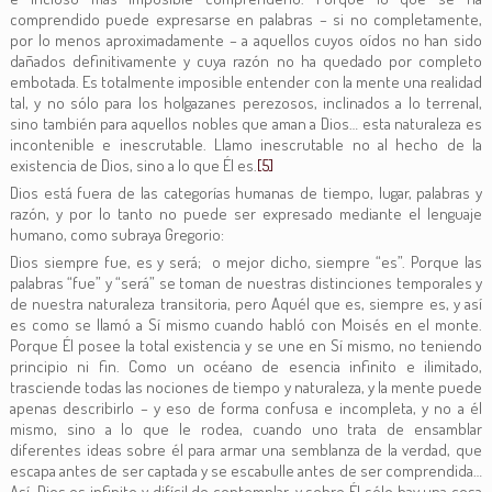
comprendido puede expresarse en palabras – si no completamente,
por lo menos aproximadamente – a aquellos cuyos oídos no han sido
dañados definitivamente y cuya razón no ha quedado por completo
embotada. Es totalmente imposible entender con la mente una realidad
tal, y no sólo para los holgazanes perezosos, inclinados a lo terrenal,
sino también para aquellos nobles que aman a Dios… esta naturaleza es
incontenible e inescrutable. Llamo inescrutable no al hecho de la
existencia de Dios, sino a lo que Él es.
[5]
Dios está fuera de las categorías humanas de tiempo, lugar, palabras y
razón, y por lo tanto no puede ser expresado mediante el lenguaje
humano, como subraya Gregorio:
Dios siempre fue, es y será; o mejor dicho, siempre “es”. Porque las
palabras “fue” y “será” se toman de nuestras distinciones temporales y
de nuestra naturaleza transitoria, pero Aquél que es, siempre es, y así
es como se llamó a Sí mismo cuando habló con Moisés en el monte.
Porque Él posee la total existencia y se une en Sí mismo, no teniendo
principio ni fin. Como un océano de esencia infinito e ilimitado,
trasciende todas las nociones de tiempo y naturaleza, y la mente puede
apenas describirlo – y eso de forma confusa e incompleta, y no a él
mismo, sino a lo que le rodea, cuando uno trata de ensamblar
diferentes ideas sobre él para armar una semblanza de la verdad, que
escapa antes de ser captada y se escabulle antes de ser comprendida…
Así, Dios es infinito y difícil de contemplar, y sobre Él sólo hay una cosa