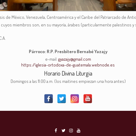
is de México, Venezuela, Centroamérica y el Caribe del Patriarcado de Antio
a, cuyos miembros son, en su mayoría, árabes (particularmente palestinos y s
C.A.
Párroco: R.P. Presbítero Bernabé Yazajy
e-mail:
gyazajy@gmail.com
https://iglesia-ortodoxa-de-guatemala.webnode.es
Horario Divina Liturgia
Domingos a las 11:00 a.m. (los maitines empiezan una hora antes)