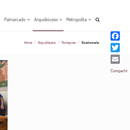
Patriarcado
Arquidiócesis
Metropolita
Home
/
Arquidiócesis
/
Parroquias
/
Guatemala
Facebook
Twitter
Email
Compartir