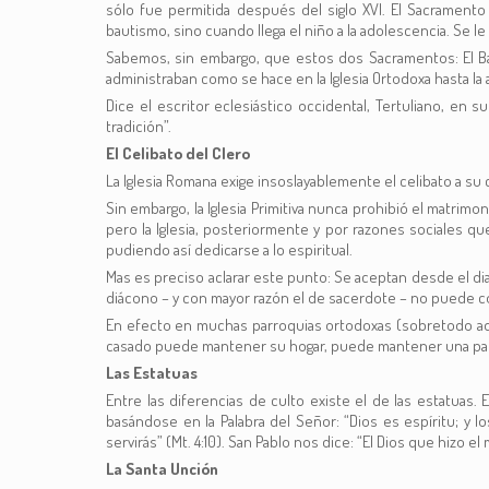
sólo fue permitida después del siglo XVI. El Sacrament
bautismo, sino cuando llega el niño a la adolescencia. Se l
Sabemos, sin embargo, que estos dos Sacramentos: El Baut
administraban como se hace en la Iglesia Ortodoxa hasta la 
Dice el escritor eclesiástico occidental, Tertuliano, en 
tradición”.
El Celibato del Clero
La Iglesia Romana exige insoslayablemente el celibato a su 
Sin embargo, la Iglesia Primitiva nunca prohibió el matrimo
pero la Iglesia, posteriormente y por razones sociales 
pudiendo así dedicarse a lo espiritual.
Mas es preciso aclarar este punto: Se aceptan desde el di
diácono – y con mayor razón el de sacerdote – no puede c
En efecto en muchas parroquias ortodoxas (sobretodo aque
casado puede mantener su hogar, puede mantener una par
Las Estatuas
Entre las diferencias de culto existe el de las estatuas.
basándose en la Palabra del Señor: “Dios es espíritu; y l
servirás” (Mt. 4:10). San Pablo nos dice: “El Dios que hiz
La Santa Unción