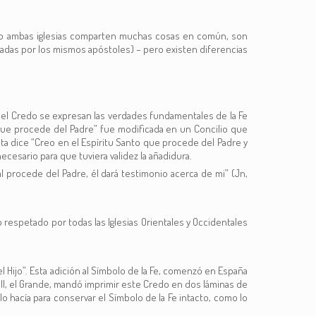
a esto ambas iglesias comparten muchas cosas en común, son
dadas por los mismos apóstoles) – pero existen diferencias
 del Credo se expresan las verdades fundamentales de la Fe
o que procede del Padre” fue modificada en un Concilio que
eta dice “Creo en el Espíritu Santo que procede del Padre y
cesario para que tuviera validez la añadidura.
al procede del Padre, él dará testimonio acerca de mi” (Jn,
respetado por todas las Iglesias Orientales y Occidentales
el Hijo”. Esta adición al Símbolo de la Fe, comenzó en España
 III, el Grande, mandó imprimir este Credo en dos láminas de
 lo hacía para conservar el Símbolo de la Fe intacto, como lo