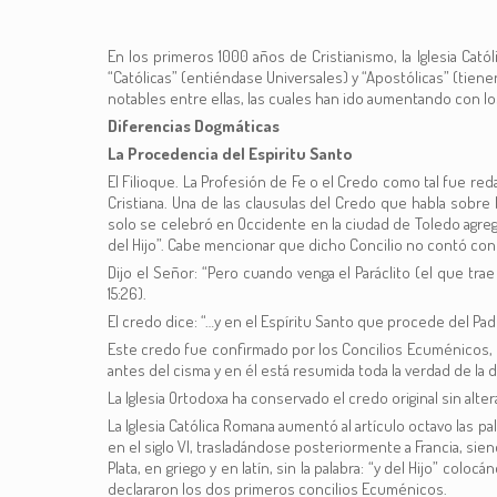
En los primeros 1000 años de Cristianismo, la Iglesia Cat
“Católicas” (entiéndase Universales) y “Apostólicas” (tie
notables entre ellas, las cuales han ido aumentando con lo
Diferencias Dogmáticas
La Procedencia del Espiritu Santo
El Filioque. La Profesión de Fe o el Credo como tal fue r
Cristiana. Una de las clausulas del Credo que habla sobre
solo se celebró en Occidente en la ciudad de Toledo agrega
del Hijo”. Cabe mencionar que dicho Concilio no contó con l
Dijo el Señor: “Pero cuando venga el Paráclito (el que tra
15:26).
El credo dice: “…y en el Espíritu Santo que procede del Pad
Este credo fue confirmado por los Concilios Ecuménicos, l
antes del cisma y en él está resumida toda la verdad de la d
La Iglesia Ortodoxa ha conservado el credo original sin alter
La Iglesia Católica Romana aumentó al artículo octavo las pa
en el siglo VI, trasladándose posteriormente a Francia, sie
Plata, en griego y en latín, sin la palabra: “y del Hijo” co
declararon los dos primeros concilios Ecuménicos.