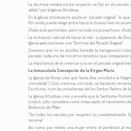
La doctrina romana a este respecto se fijó en el concilio
válido” por la Iglesia Ortodoxa.
En la iglesia ortodoxa no existe el “pecado original”, lo qu
Por ende puede elegir entre hacer lo bueno (vivir en el amo
«Todo está permitido», pero no todo es provechoso. «Todo e
La inclinación natural de hacer el mal – a separarse de Di
Iglesia para sostener una “Doctrina del Pecado Original”.
Creemos que no es posible heredar la transgresión cometi
pecado, cada uno de nosotros tenemos que comparecer y res
La importancia de la creencia o no en el pecado original t
La Inmaculada Concepción de la Virgen María
La Iglesia de Roma cree que Santa Ana concibió a la Virg
concebida“). Esta creencia, con todo, es bastante reciente r
Escrituras, ni en las enseñanzas de los Santos Padres de la
La Iglesia Ortodoxa cree y enseña que la Santísima, Purí
(coito), sólo considera como inmaculado el nacimiento de 
Ambrosio de Milán
“De todas los nacidos por mujeres, es completamente Sa
terrenal.”
Así como por medio una mujer entró el perdición al mun