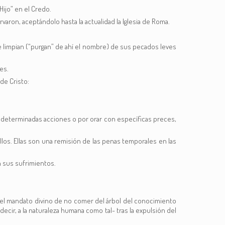
ijo” en el Credo.
rvaron, aceptándolo hasta la actualidad la Iglesia de Roma.
se limpian (“purgan” de ahí el nombre) de sus pecados leves
es.
de Cristo:
ar determinadas acciones o por orar con específicas preces,
los. Ellas son una remisión de las penas temporales en las
n sus sufrimientos.
r el mandato divino de no comer del árbol del conocimiento
ecir, a la naturaleza humana como tal- tras la expulsión del