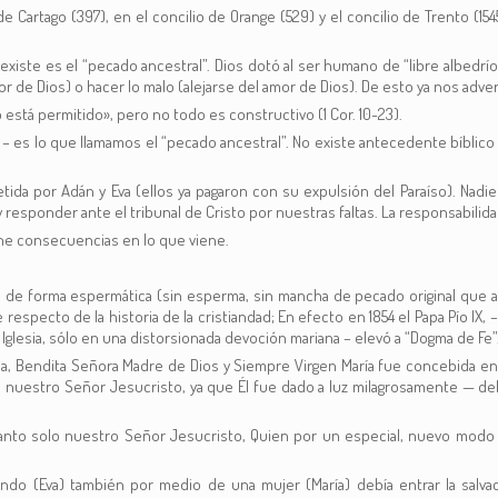
 de Cartago (397), en el concilio de Orange (529) y el concilio de Trento (
e existe es el “pecado ancestral”. Dios dotó al ser humano de “libre albedrí
r de Dios) o hacer lo malo (alejarse del amor de Dios). De esto ya nos adver
stá permitido», pero no todo es constructivo (1 Cor. 10-23).
os – es lo que llamamos el “pecado ancestral”. No existe antecedente bíblic
da por Adán y Eva (ellos ya pagaron con su expulsión del Paraíso). Nadi
ponder ante el tribunal de Cristo por nuestras faltas. La responsabilidad 
iene consecuencias en lo que viene.
en de forma espermática (sin esperma, sin mancha de pecado original que a
especto de la historia de la cristiandad; En efecto en 1854 el Papa Pío IX, –
 Iglesia, sólo en una distorsionada devoción mariana – elevó a “Dogma de Fe”
sima, Bendita Señora Madre de Dios y Siempre Virgen María fue concebida 
nuestro Señor Jesucristo, ya que Él fue dado a luz milagrosamente — del E
nto solo nuestro Señor Jesucristo, Quien por un especial, nuevo modo
do (Eva) también por medio de una mujer (María) debía entrar la salvaci