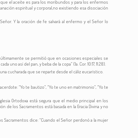
a que el aceite es para los moribundos y para los enfermos
anación espiritual y corporal,no existiendo esa disociación
eñor. Y la oración de fe salvará al enfermo y el Señor lo
ia; últimamente se permitió que en ocasiones especiales se
 uno así del pan, y beba de la copa” (1a. Cor. 10:17, 11:28).
 una cucharada que se reparte desde el cáliz eucarístico.
cerdote: “Yo te bautizo”, “Yo te uno en matrimonio”, “Yo te
Iglesia Ortodoxa está segura que el medio principal en los
ión de los Sacramentos está basada en la Gracia Divina y no
los Sacramentos dice: “Cuando el Señor perdonó a la mujer