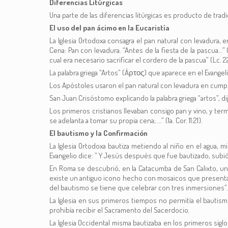
Diferencias Litúrgicas
Una parte de las diferencias litúrgicas es producto de trad
El uso del pan ácimo en la Eucaristía
La Iglesia Ortodoxa consagra el pan natural con levadura, 
Cena: Pan con levadura. “Antes de la fiesta de la pascua…” (J
cual era necesario sacrificar el cordero de la pascua” (Lc. 22
La palabra griega “Artos” (Áρτος) que aparece en el Evangeli
Los Apóstoles usaron el pan natural con levadura en cumpli
San Juan Crisóstomo explicando la palabra griega “artos”, 
Los primeros cristianos llevaban consigo pan y vino, y ter
se adelanta a tomar su propia cena; …” (1a. Cor. 11:21).
El bautismo y la Confirmación
La Iglesia Ortodoxa bautiza metiendo al niño en el agua, m
Evangelio dice: ” Y Jesús después que fue bautizado, subió l
En Roma se descubrió, en la Catacumba de San Calixto, un 
existe un antiguo icono hecho con mosaicos que presenta a 
del bautismo se tiene que celebrar con tres inmersiones”.
La Iglesia en sus primeros tiempos no permitía el bautism
prohibía recibir el Sacramento del Sacerdocio.
La Iglesia Occidental misma bautizaba en los primeros sig