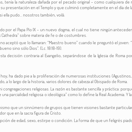
as, tenía la naturaleza dañada por el pecado original – como cualquiera de 
u presentación en el Templo y que culminó completamente en el día de l
si ella pudo… nosotros también, voilá.
o por el Papa Pío IX – un nuevo dogma, el cual no tiene ningún antecedente en
Ex Cathedra” sobre materia de fe o de costumbres.
no aceptó que lo llamaran: “Maestro bueno” cuando le preguntó el joven: “
no sino sólo Dios”. (Lc. 18:18-19).
ta decisión contraria al Evangelio, separándose de la Iglesia de Roma p
 de hoy, ha dado pie a la proliferación de numerosas instituciones (Agustino
o, a lo largo de la historia, varios dolores de cabeza al Obispado de Roma.
ni congregaciones religiosas. La razón es bastante sencilla y práctica: porq
na parcialidad religiosa o ideológica” como lo define la Real Academia. Y 
ianismo que un sinnúmero de grupos que tienen visiones bastante particul
or que en la sacra figura de Cristo.
acepción de edad, sexo, estirpe o condición. La forma de que un feligrés p