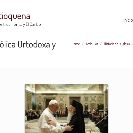
ntioquena
Inicio
ntroamérica y El Caribe
tólica Ortodoxa y
Home
/
Artículos
/
Historia de la Iglesia