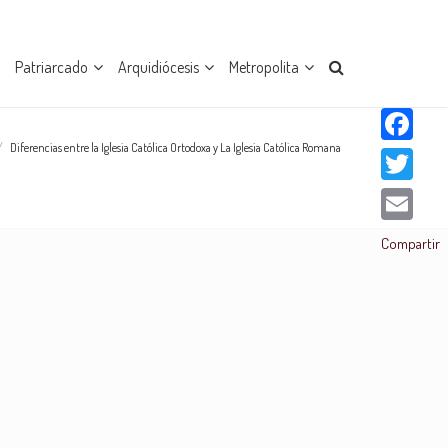
Patriarcado
Arquidiócesis
Metropolita
/
Diferencias entre la Iglesia Católica Ortodoxa y La Iglesia Católica Romana
Facebook
Twitter
Email
Compartir