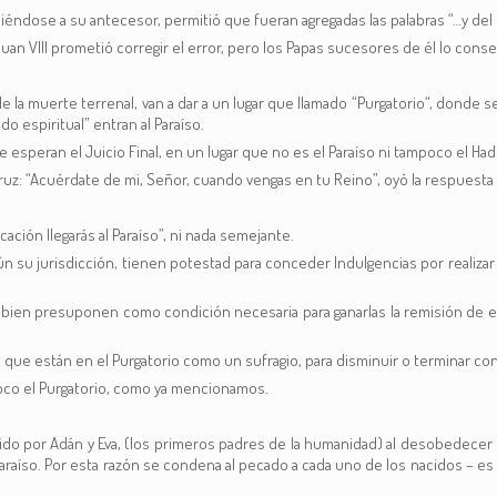
ndose a su antecesor, permitió que fueran agregadas las palabras “…y del H
 Juan VIII prometió corregir el error, pero los Papas sucesores de él lo conse
e la muerte terrenal, van a dar a un lugar que llamado “Purgatorio“, donde 
 espiritual” entran al Paraíso.
 esperan el Juicio Final, en un lugar que no es el Paraíso ni tampoco el Had
uz: “Acuérdate de mi, Señor, cuando vengas en tu Reino”, oyó la respuesta 
cación llegarás al Paraíso”, ni nada semejante.
gún su jurisdicción, tienen potestad para conceder Indulgencias por realiz
bien presuponen como condición necesaria para ganarlas la remisión de el
s que están en el Purgatorio como un sufragio, para disminuir o terminar co
mpoco el Purgatorio, como ya mencionamos.
tido por Adán y Eva, (los primeros padres de la humanidad) al desobedece
Paraíso. Por esta razón se condena al pecado a cada uno de los nacidos – es d