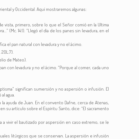
Oriental y Occidental. Aquí mostraremos algunas:
de vista, primero, sobre lo que el Señor comió en la Ultima
a…” (Mc. 14:1). “Llegó el día de los panes sin levadura, en el
ica el pan natural con levadura y no el ácimo.
 20L:7).
elio de Mateo).
 pan con levadura y no el ácimo. “Porque al comer, cada uno
aptisma” significan sumersión y no aspersión o infusión. El
 al agua.
n la ayuda de Juan. En el convento Dafne, cerca de Atenas,
n su artículo sobre el Espíritu Santo, dice: “El sacramento
 a vivir el bautizado por aspersión en caso extremo, se le
uales litúrgicos que se conservan. La aspersión e infusión