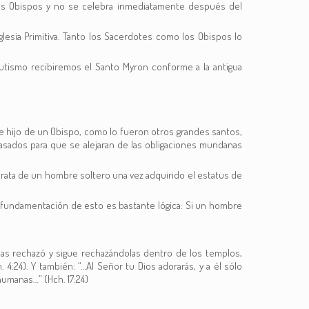
 los Obispos y no se celebra inmediatamente después del
lesia Primitiva. Tanto los Sacerdotes como los Obispos lo
 bautismo recibiremos el Santo Myron conforme a la antigua
 fue hijo de un Obispo, como lo fueron otros grandes santos,
asados para que se alejaran de las obligaciones mundanas
trata de un hombre soltero una vez adquirido el estatus de
a fundamentación de esto es bastante lógica: Si un hombre
o las rechazó y sigue rechazándolas dentro de los templos,
4:24). Y también: “…Al Señor tu Dios adorarás, y a él sólo
humanas…” (Hch. 17:24)