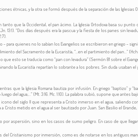
iciones étnicas, y la otra se formó después de la separación de las Iglesias 
en tanto que la Occidental, el pan ácimo. La Iglesia Ortodoxa basa su punto 
n. 13:1). “Dos días después era la pascua y la fiesta de los panes sin levadur
:7).
o – para quienes no lo sabían los Evangelios se escribieron en griego – signif
miento del Sacramento de la Eucaristía, “…en el partimiento del pan…” (Hch.
dijo que esto se traducía como “pan con levadura” (Sermón 81 sobre el Evang
minando la Eucaristía repartían lo sobrante a los pobres. Sin duda usaban el
ientras que la Iglesia Romana bautiza por infusión. En griego “baptizo” y “b
uego del agua;…” (Mt. 3:16. Mc. 1:10). La palabra subió, supone que antes bajó
icono del siglo II que representa a Cristo inmerso en el agua, saliendo co
Cristo metido en el agua al ser bautizado por Juan. San Basilio el Grande, e
o por aspersión, sino en los casos de sumo peligro. En caso de que llegara
los del Cristianismo por inmersión, como es de notarse en los antiguos man