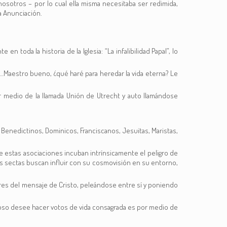
nosotros – por lo cual ella misma necesitaba ser redimida,
a Anunciación.
 toda la historia de la Iglesia: “La infalibilidad Papal”, lo
…Maestro bueno, ¿qué haré para heredar la vida eterna? Le
or medio de la llamada Unión de Utrecht y auto llamándose
s, Benedictinos, Dominicos, Franciscanos, Jesuitas, Maristas,
ue estas asociaciones incuban intrínsicamente el peligro de
las sectas buscan influir con su cosmovisión en su entorno,
ares del mensaje de Cristo, peleándose entre sí y poniendo
iadoso desee hacer votos de vida consagrada es por medio de