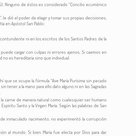
1545). Ninguno de éstos es considerado “Concilio ecuménico
o”, le dió el poder de elegir y tomar sus propias decisiones;
tía en Apóstol San Pablo:
o contundente ni en los escritos de los Santos Padres de la
e puede cargar con culpas ni errores ajenos, Si caemos en
no es hereditaria sino que individual.
hí que se ocupe la fórmula “Ave María Purísima sin pecado
 sin tener a la mano para ello dato alguno ni en las Sagradas
.
en la carne de manera natural como cualesquier ser humano
spíritu Santo y la Virgen María. Según las palabras de San
 de inmaculado nacimiento, no experimentó la corrupción
ón al mundo. Si bien María fue electa por Dios para dar