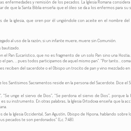
de las enfermedades y remisión de los pecados. La Iglesia Romana consider
r de que la Santa Biblia enseña que el óleo se da a los enfermos para su s
s de la iglesia, que oren por él ungiéndole con aceite en el nombre del S
egado al uso de la razón; si un infante muere, muere sin Comunión.
 bautizado.
eciben el Pan Eucarístico, que no es fragmento de un solo Pan sino una Host
o el pan, … pues todos participamos de aquel mismo pan”. “Por tanto… coma cada
ieles reciben del sacerdote o el Obispo un trocito de pan y vino mezclado en
e los Santísimos Sacramentos reside en la persona del Sacerdote. Dice el Sa
”, “Se unge el siervo de Dios”, “Se perdona el siervo de Dios”, porque la 
 es su instrumento. En otras palabras, la Iglesia Ortodoxa enseña que la acc
ana.
de la Iglesia Occidental, San Agustín, Obispo de Hipona, hablando sobre 
tus pecados te son perdonados” (Lc. 7:48).