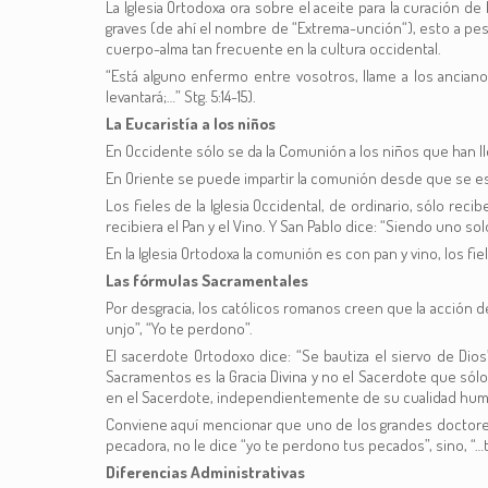
La Iglesia Ortodoxa ora sobre el aceite para la curación 
graves (de ahí el nombre de “Extrema-unción“), esto a pesa
cuerpo-alma tan frecuente en la cultura occidental.
“Está alguno enfermo entre vosotros, llame a los anciano
levantará;…” Stg. 5:14-15).
La Eucaristía a los niños
En Occidente sólo se da la Comunión a los niños que han ll
En Oriente se puede impartir la comunión desde que se es
Los fieles de la Iglesia Occidental, de ordinario, sólo r
recibiera el Pan y el Vino. Y San Pablo dice: “Siendo uno sol
En la Iglesia Ortodoxa la comunión es con pan y vino, los f
Las fórmulas Sacramentales
Por desgracia, los católicos romanos creen que la acción d
unjo”, “Yo te perdono”.
El sacerdote Ortodoxo dice: “Se bautiza el siervo de Dios
Sacramentos es la Gracia Divina y no el Sacerdote que sólo
en el Sacerdote, independientemente de su cualidad hum
Conviene aquí mencionar que uno de los grandes doctores 
pecadora, no le dice “yo te perdono tus pecados”, sino, “…
Diferencias Administrativas