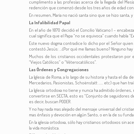
cumplimento a las profesías acerca de la llegada del Mesí
redención que comenzó desde los tres años de edad con s
En resumen, María no nació santa sino que se hizo santa, y 
La Infalibilidad Papal
En el año de 1870 decidió el Concilio Vaticano I – encabezad
cual significa que el Papa “no se equivoca” cuando habla “
Este nuevo dogma contradice lo dicho por el Señor quien 
contestó Jesús: …¿Por qué me llamas bueno? Ninguno hay bue
Muchos de los cristianos occidentales protestaron por es
“Viejos Católicos” o “Véterocatólicos”.
Las Órdenes y Congregaciones
La Iglesia de Roma, a lo largo de su historia y hasta el día
Mercedarios, Pasionistas, Schoënstatt …… etc) que han traíd
La Iglesia ortodoxa no tiene y nunca ha admitido órdenes, 
convertirse en SECTA, esto es “Conjunto de seguidores de u
es decir, buscan PODER.
Y no hay nada mas alejado del mensaje universal del crist
mas énfasis y devoción en algún Santo, o en la de su fundad
En la iglesia ortodoxa, sólo hay cristianos ortodoxos sin 
la vida monástica.