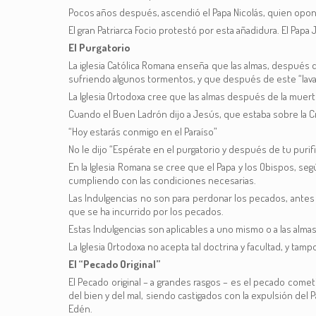
Pocos años después, ascendió el Papa Nicolás, quien oponié
El gran Patriarca Focio protestó por esta añadidura. El Papa
El Purgatorio
La iglesia Católica Romana enseña que las almas, después d
sufriendo algunos tormentos, y que después de este “lavado
La Iglesia Ortodoxa cree que las almas después de la muerte
Cuando el Buen Ladrón dijo a Jesús, que estaba sobre la Cr
“Hoy estarás conmigo en el Paraíso”
No le dijo “Espérate en el purgatorio y después de tu purifi
En la Iglesia Romana se cree que el Papa y los Obispos, se
cumpliendo con las condiciones necesarias.
Las Indulgencias no son para perdonar los pecados, antes 
que se ha incurrido por los pecados.
Estas Indulgencias son aplicables a uno mismo o a las alma
La Iglesia Ortodoxa no acepta tal doctrina y facultad, y ta
El “Pecado Original”
El Pecado original – a grandes rasgos – es el pecado come
del bien y del mal, siendo castigados con la expulsión del 
Edén.