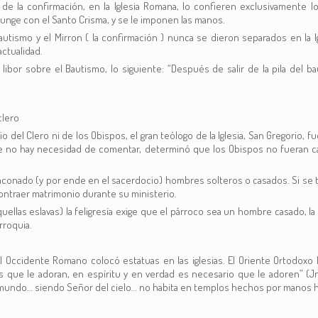
o de la confirmación, en la Iglesia Romana, lo confieren exclusivamente
e unge con el Santo Crisma, y se le imponen las manos.
ismo y el Mirron ( la confirmación ) nunca se dieron separados en la Ig
actualidad.
su libor sobre el Bautismo, lo siguiente: “Después de salir de la pila del
clero
nio del Clero ni de los Obispos, el gran teólogo de la Iglesia, San Gregorio,
que no hay necesidad de comentar, determinó que los Obispos no fueran c
aconado (y por ende en el sacerdocio) hombres solteros o casados. Si se 
ontraer matrimonio durante su ministerio.
llas eslavas) la feligresía exige que el párroco sea un hombre casado, l
roquia.
 El Occidente Romano colocó estatuas en las iglesias. El Oriente Ortodox
os que le adoran, en espíritu y en verdad es necesario que le adoren” (Jn. 
o el mundo… siendo Señor del cielo… no habita en templos hechos por manos 