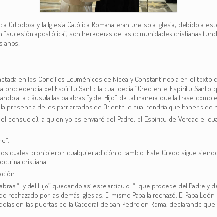
ólica Ortodoxa y la Iglesia Católica Romana eran una sola Iglesia, debido 
nen “sucesión apostólica”, son herederas de las comunidades cristianas fun
s años:
edactada en los Concilios Ecuménicos de Nicea y Constantinopla en el texto
 la procedencia del Espíritu Santo la cual decía “Creo en el Espíritu Sant
ndo a la cláusula las palabras “y del Hijo” de tal manera que la frase compl
a presencia de los patriarcados de Oriente lo cual tendría que haber sido ne
e el consuelo), a quien yo os enviaré del Padre, el Espíritu de Verdad el cu
re”.
os cuales prohibieron cualquier adición o cambio. Este Credo sigue siendo 
octrina cristiana.
ación.
labras “…y del Hijo” quedando así este artículo: “…que procede del Padre y d
ndo rechazado por las demás Iglesias. El mismo Papa la rechazó. El Papa León
locándolas en las puertas de la Catedral de San Pedro en Roma, declarando que