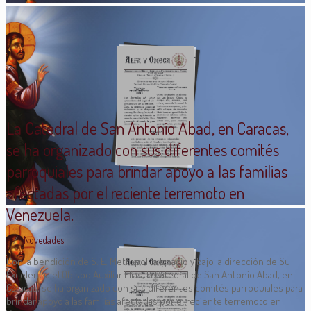
La Catedral de San Antonio Abad, en Caracas,
se ha organizado con sus diferentes comités
parroquiales para brindar apoyo a las familias
afectadas por el reciente terremoto en
Venezuela.
Novedades
Con la bendición de S. E. Metropolita Ignacio y bajo la dirección de Su
Excelencia el Obispo Auxiliar Elías, la Catedral de San Antonio Abad, en
Caracas, se ha organizado con sus diferentes comités parroquiales para
brindar apoyo a las familias afectadas por el reciente terremoto en