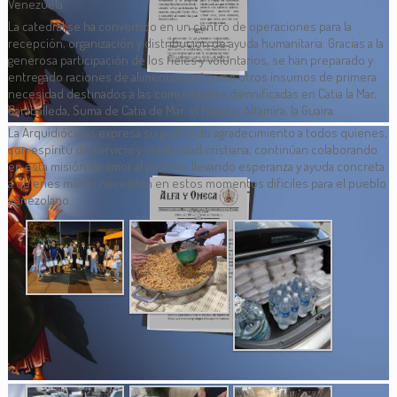
Venezuela.
La catedral se ha convertido en un centro de operaciones para la
recepción, organización y distribución de ayuda humanitaria. Gracias a la
generosa participación de los fieles y voluntarios, se han preparado y
entregado raciones de alimentos, así como otros insumos de primera
necesidad destinados a las comunidades damnificadas en Catia la Mar,
Caraballeda, Suma de Catia de Mar, el Paraíso, Altamira, la Guaira.
La Arquidiócesis expresa su profundo agradecimiento a todos quienes,
con espíritu de servicio y solidaridad cristiana, continúan colaborando
en esta misión de amor al prójimo, llevando esperanza y ayuda concreta
a quienes más lo necesitan en estos momentos difíciles para el pueblo
venezolano.