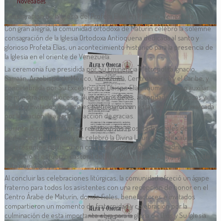
Novedades
Consagración de la Iglesia del Profeta Elías en Maturín, Venezuela
Con gran alegría, la comunidad ortodoxa de Maturín celebró la solemne
consagración de la Iglesia Ortodoxa Antioquena dedicada al santo y
glorioso Profeta Elías, un acontecimiento histórico para la presencia de
la Iglesia en el oriente de Venezuela.
La ceremonia fue presidida por Su Eminencia Metropolita Ignacio
Samaán, Arzobispo de México, Venezuela, Centroamérica y el Caribe, y
concelebrada por Su Excelencia el Obispo Elías Toume, obispo auxiliar
de nuestra arquidiócesis. Numerosos fieles, autoridades religiosas y
civiles e invitados especiales participaron en esta celebración, marcada
por la oración, la alegría y la acción de gracias.
Durante la consagración se realizaron los ritos tradicionales de
dedicación del templo y se celebró la Divina Liturgia Pontifical, en la que
los presentes participaron con profunda devoción. Sayedna Ignacio
agradeció el esfuerzo pastoral del Rev. Padre Pedro Airanji, párroco de
esta nueva Iglesia.
Al concluir las celebraciones litúrgicas, la comunidad ofreció un ágape
fraterno para todos los asistentes con una recepción de honor en el
Centro Árabe de Maturín, donde fieles, benefactores e invitados
compartieron un momento de fraternidad y celebración por la
culminación de esta importante obra para la gloria de Dios y Su Iglesia.