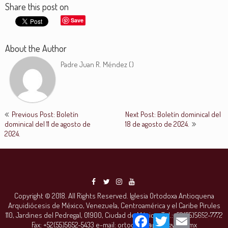
Share this post on
Save
About the Author
Padre Juan R. Méndez (
)
Previous Post: Boletín
Next Post: Boletín dominical del
dominical del 11 de agosto de
18 de agosto de 2024.
2024.
Copyright © 2018. All Rights Reserved. Iglesia Ortodoxa Antioquena
Arquidiócesis de México, Venezuela, Centroamérica y el Caribe Pirules
110, Jardines del Pedregal, 01900, Ciudad de México. Tel.:+52(55)5652-7772
Facebook
Twitter
Email
Compartir
Fax: +52(55)5652-5433 e-mail: ortodoxia@prodigy.net.mx