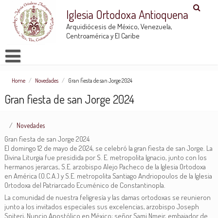
Iglesia Ortodoxa Antioquena
Arquidiócesis de México, Venezuela,
Centroamérica y El Caribe
Home
/
Novedades
/
Gran fiesta de san Jorge 2024
Gran fiesta de san Jorge 2024
Novedades
Gran fiesta de san Jorge 2024
El domingo 12 de mayo de 2024, se celebró la gran fiesta de san Jorge. La
Divina Liturgia fue presidida por S. E. metropolita Ignacio, junto con los
hermanos jerarcas, S.E. arzobispo Alejo Pacheco de la Iglesia Ortodoxa
en América (O.C.A.) y S.E. metropolita Santiago Andriopoulos de la Iglesia
Ortodoxa del Patriarcado Ecuménico de Constantinopla.
La comunidad de nuestra feligresía y las damas ortodoxas se reunieron
junto a los invitados especiales sus excelencias, arzobispo Joseph
Spiteri, Nuncio Apostólico en México; señor Sami Nmeir, embajador de