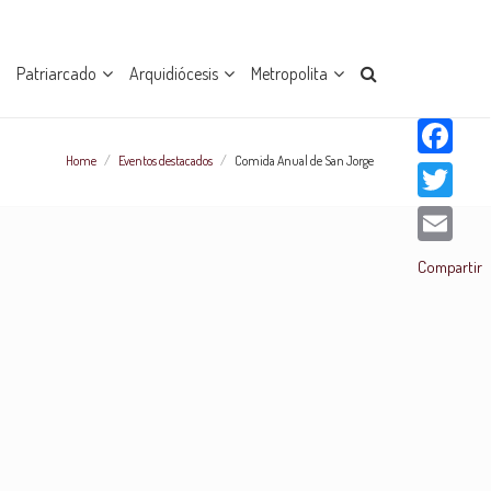
Patriarcado
Arquidiócesis
Metropolita
Home
/
Eventos destacados
/
Comida Anual de San Jorge
Facebook
Twitter
Email
Compartir