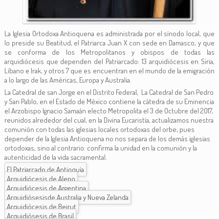
La Iglesia Ortodoxa Antioquena es administrada por el sínodo local, que
lo preside su Beatitud, el Patriarca Juan X con sede en Damasco, y que
se conforma de los Metropolitanos y obispos de todas las
arquidiócesis que dependen del Patriarcado: 13 arquidiócesis en Siria,
Líbano e Irak, y otros 7 que es encuentran en el mundo de la emigración
a lo largo de las Américas, Europa y Australia.
La Catedral de san Jorge en el Distrito Federal, La Catedral de San Pedro
y San Pablo, en el Estado de México contiene la cátedra de su Eminencia
el Arzobispo Ignacio Samaán electo Metropolita el 3 de Octubre del 2017,
reunidos alrededor del cual, en la Divina Eucaristía, actualizamos nuestra
comunión con todas las iglesias locales ortodoxas del orbe; pues
depender de la Iglesia Antioquena no nos separa de los demás iglesias
ortodoxas, sino al contrario: confirma la unidad en la comunión y la
autenticidad de la vida sacramental.
El Patriarcado de Antioquía
Arquidiócesis de Alepo
Arquidiócesis de Argentina
Arquidiósesisde Australia y Nueva Zelanda
Arquidiócesis de Beirut
Arquidiósesis de Brasil