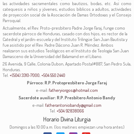
las actividades sacramentales como bautizos, bodas, etc. Así como
catequesis a niños y jóvenes, estudios bíblicos a adultos, actividades
de proyección social de la Asociación de Damas Ortodoxas y el Consejo
Parroquial.
Actualmente, el Rev. Proto-presbítero Padre Jorge Faraj, funge como
sacerdote párroco de Honduras, casado con dos hijos, es rector de la
Catedral y el jardín-escuela y del Instituto Trilingüe San Juan Bautista y
fue asistido por el Rev. Padre Diácono Juan R. Méndez. Ambos
realizaron sus estudios Teológicos en el Instituto de Teología San Juan
Damasceno de la Universidad del Balamand en el Líbano.
26 Avenida, 9 Calle, Colonia Dubon, Apartado Postal#887, San Pedro Sula,
Honduras.
Tel.
+(504) 3310-7000
,
+504 550 2440
Párroco: R.P. Protopresbítero Jorge Faraj
e-mail:
fatheryiorgos@hotmail.com
Sacerdote auxiliar: R.P. Presbítero Antonio Bandy
e-mail:
fatherantoniobandy@gmail.com
Tel.
+504 92838066
Horario Divina Liturgia
Domingos a las 10:00 a.m. (los maitines empiezan una hora antes)