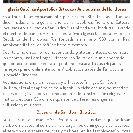
Iglesia Católica Apostólica Ortodoxa Antioquena de Honduras
Está formada aproximadamente por más de 600 familias ortodoxas
diseminadas a lo largo y ancho de la república. Tiene una Catedral
localizada en la ciudad de San Pedro Sula, al norte de Honduras, llevando
el nombre de San Juan Bautista; es la única Iglesia Ortodoxa en toda la
República de Honduras. Fue fundada en el año 1963 por el Rev.
Archimandrita Basilios Safi (de bendita memoria).
Cuenta también con un comedor donde, gratuitamente, se da comida a
los pobres, una Casa Hogar “Orfanato San Nektarios” y un dispensario
que brinda atención médica a la gente necesitada. La Casa Hogar es
manejada primordialmente por el Arzobispo, a través del Párroco y la
Fundación Ortodoxa.
Además, tiene un jardín-escuela y el Instituto Trilingüe San Juan
Bautista, el cual es apéndice de la Iglesia. En dicha escuela, se imparten
clases de inglés, árabe y español, además de la instrucción religiosa. El
instituto educa a 150 alumnos que son de diferentes orígenes
culturales y religiosos.
Catedral de San Juan Bautista
Se localiza en la ciudad de San Pedro Sula. Las actividades que se llevan
a cabo en la Catedral son la Divina Liturgia (los domingos y días festivos),
el servicio de Vísperas mayores y Maitines (en las festividades) y todas