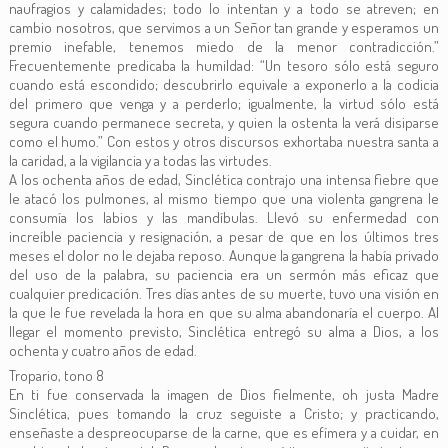
naufragios y calamidades; todo lo intentan y a todo se atreven; en
cambio nosotros, que servimos a un Señor tan grande y esperamos un
premio inefable, tenemos miedo de la menor contradicción.”
Frecuentemente predicaba la humildad: “Un tesoro sólo está seguro
cuando está escondido; descubrirlo equivale a exponerlo a la codicia
del primero que venga y a perderlo; igualmente, la virtud sólo está
segura cuando permanece secreta, y quien la ostenta la verá disiparse
como el humo.” Con estos y otros discursos exhortaba nuestra santa a
la caridad, a la vigilancia y a todas las virtudes.
A los ochenta años de edad, Sinclética contrajo una intensa fiebre que
le atacó los pulmones, al mismo tiempo que una violenta gangrena le
consumía los labios y las mandíbulas. Llevó su enfermedad con
increíble paciencia y resignación, a pesar de que en los últimos tres
meses el dolor no le dejaba reposo. Aunque la gangrena la había privado
del uso de la palabra, su paciencia era un sermón más eficaz que
cualquier predicación. Tres días antes de su muerte, tuvo una visión en
la que le fue revelada la hora en que su alma abandonaría el cuerpo. Al
llegar el momento previsto, Sinclética entregó su alma a Dios, a los
ochenta y cuatro años de edad.
Tropario, tono 8
En ti fue conservada la imagen de Dios fielmente, oh justa Madre
Sinclética, pues tomando la cruz seguiste a Cristo; y practicando,
enseñaste a despreocuparse de la carne, que es efímera y a cuidar, en