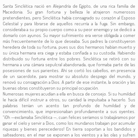
Santa Sinclética nació en Alejandría de Egipto, de una rica familia de
Macedonia. Su gran fortuna y belleza le atrajeron numerosos
pretendientes, pero Sinclética había consagrado su corazón al Esposo
Celestial y para librarse de aquellos recurría a la fuga. Sin embargo,
consideraba a su propio cuerpo como a su peor enemigo y se dedicó a
domarlo con ayunos. Su mayor sufrimiento era verse obligada a comer
más frecuentemente de lo que deseaba. Sus padres la constituyeron
heredera de toda su fortuna, pues sus dos hermanos habían muerto y
su única hermana era ciega y estaba confiada a su custodia. Habiendo
distribuido su fortuna entre los pobres. Sinclética se retiró con su
hermana a una cámara sepulcral abandonada, que formaba parte de las
posesiones de sus parientes. Ahí se cortó los cabellos, en presencia
de un sacerdote, para mostrar su absoluto despego del mundo, y
renovó su consagración a Dios. A partir de ese instante, la oración y las
buenas obras constituyeron su principal ocupación.
Numerosas mujeres acudían a ella en busca de consejo. Si su humildad
le hacía difícil instruir a otros, su caridad la impulsaba a hacerlo. Sus
palabras tenían un acento tan profundo de humildad y de
convencimiento, que impresionaban profundamente a sus oyentes.
“¡Oh —exclamaba Sinclética —, cuan felices seríamos si trabajáramos por
ganar el cielo y servir a Dios, como los mundanos trabajan por acumular
riquezas y bienes perecederos! En tierra soportan a los bandidos y
salteadores; en el mar se exponen a los vientos y a las olas y sufren