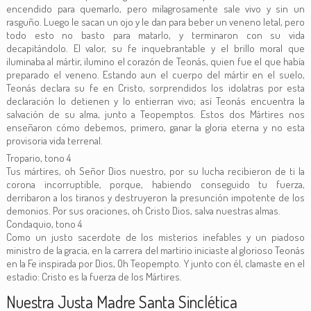
encendido para quemarlo, pero milagrosamente sale vivo y sin un
rasguño. Luego le sacan un ojo y le dan para beber un veneno letal, pero
todo esto no basto para matarlo, y terminaron con su vida
decapitándolo. El valor, su fe inquebrantable y el brillo moral que
iluminaba al mártir, ilumino el corazón de Teonás, quien fue el que había
preparado el veneno. Estando aun el cuerpo del mártir en el suelo,
Teonás declara su fe en Cristo, sorprendidos los idolatras por esta
declaración lo detienen y lo entierran vivo; así Teonás encuentra la
salvación de su alma, junto a Teopemptos. Estos dos Mártires nos
enseñaron cómo debemos, primero, ganar la gloria eterna y no esta
provisoria vida terrenal.
Tropario, tono 4
Tus mártires, oh Señor Dios nuestro, por su lucha recibieron de ti la
corona incorruptible, porque, habiendo conseguido tu fuerza,
derribaron a los tiranos y destruyeron la presunción impotente de los
demonios. Por sus oraciones, oh Cristo Dios, salva nuestras almas.
Condaquio, tono 4
Como un justo sacerdote de los misterios inefables y un piadoso
ministro de la gracia, en la carrera del martirio iniciaste al glorioso Teonás
en la Fe inspirada por Dios, Oh Teopempto. Y junto con él, clamaste en el
estadio: Cristo es la fuerza de los Mártires.
Nuestra Justa Madre Santa Sinclética